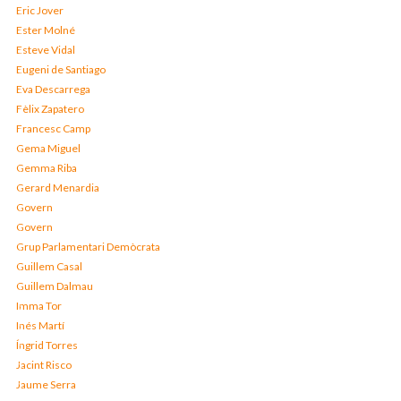
Eric Jover
Ester Molné
Esteve Vidal
Eugeni de Santiago
Eva Descarrega
Fèlix Zapatero
Francesc Camp
Gema Miguel
Gemma Riba
Gerard Menardia
Govern
Govern
Grup Parlamentari Demòcrata
Guillem Casal
Guillem Dalmau
Imma Tor
Inés Martí
Íngrid Torres
Jacint Risco
Jaume Serra