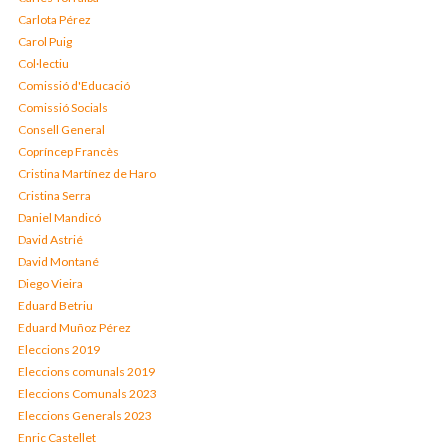
Carlota Pérez
Carol Puig
Col·lectiu
Comissió d'Educació
Comissió Socials
Consell General
Copríncep Francès
Cristina Martínez de Haro
Cristina Serra
Daniel Mandicó
David Astrié
David Montané
Diego Vieira
Eduard Betriu
Eduard Muñoz Pérez
Eleccions 2019
Eleccions comunals 2019
Eleccions Comunals 2023
Eleccions Generals 2023
Enric Castellet