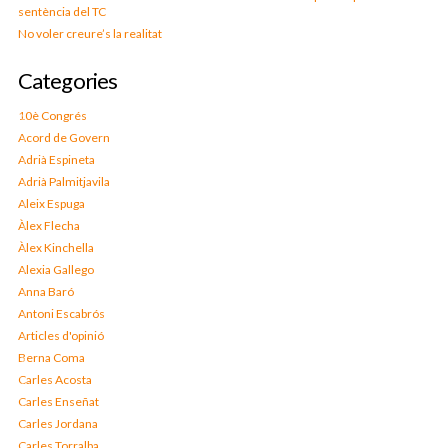
sentència del TC
No voler creure’s la realitat
Categories
10è Congrés
Acord de Govern
Adrià Espineta
Adrià Palmitjavila
Aleix Espuga
Àlex Flecha
Àlex Kinchella
Alexia Gallego
Anna Baró
Antoni Escabrós
Articles d'opinió
Berna Coma
Carles Acosta
Carles Enseñat
Carles Jordana
Carles Torralba