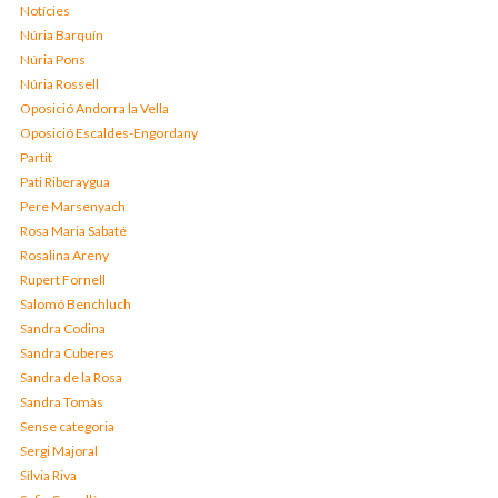
Notícies
Núria Barquín
Núria Pons
Núria Rossell
Oposició Andorra la Vella
Oposició Escaldes-Engordany
Partit
Pati Riberaygua
Pere Marsenyach
Rosa Maria Sabaté
Rosalina Areny
Rupert Fornell
Salomó Benchluch
Sandra Codina
Sandra Cuberes
Sandra de la Rosa
Sandra Tomàs
Sense categoria
Sergi Majoral
Sílvia Riva