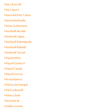
Marc Rossell
Marc Saura
Maria del Mar Coma
Maria Martisella
Marta Guilemany
Meritxell Alcobé
Meritxell López
Meritxell Palmitjavila
Meritxell Rabadà
Meritxell Teruel
Miquel Aleix
Miquel Canturri
Miquel Català
Miquel Garcia
Mireia Ramos
Mònica Armengol
Mònica Bonell
Mònica Solé
Nino Marot
Noelia Lucena