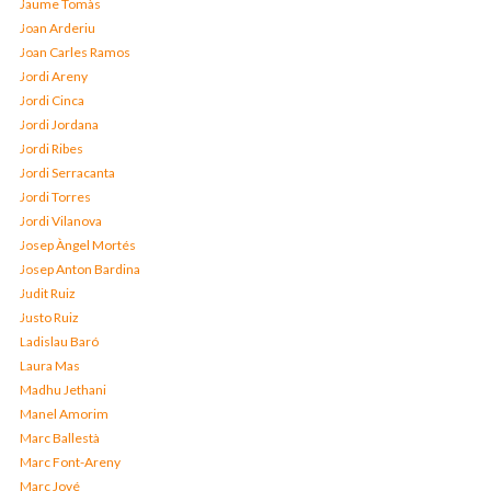
Jaume Tomàs
Joan Arderiu
Joan Carles Ramos
Jordi Areny
Jordi Cinca
Jordi Jordana
Jordi Ribes
Jordi Serracanta
Jordi Torres
Jordi Vilanova
Josep Àngel Mortés
Josep Anton Bardina
Judit Ruiz
Justo Ruiz
Ladislau Baró
Laura Mas
Madhu Jethani
Manel Amorim
Marc Ballestà
Marc Font-Areny
Marc Jové