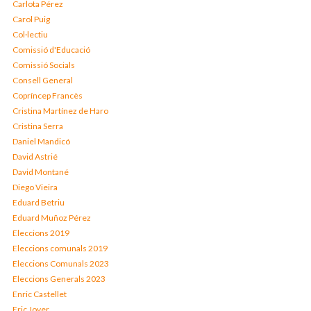
Carlota Pérez
Carol Puig
Col·lectiu
Comissió d'Educació
Comissió Socials
Consell General
Copríncep Francès
Cristina Martínez de Haro
Cristina Serra
Daniel Mandicó
David Astrié
David Montané
Diego Vieira
Eduard Betriu
Eduard Muñoz Pérez
Eleccions 2019
Eleccions comunals 2019
Eleccions Comunals 2023
Eleccions Generals 2023
Enric Castellet
Eric Jover