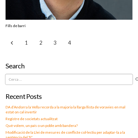
Fills de barri
1
2
3
4
5
Search
Cerca:
Recent Posts
DA d’Andorra la Vella recorda a la majoria la llarga llista de voravies en mal
estat on cal invertir
Registre de societats actualitzat
Què volem, un país o un poble amb bandera?
Modificació de la Llei de mesures de conflicte col·lectiu per adaptar-la a la
sentència del TC