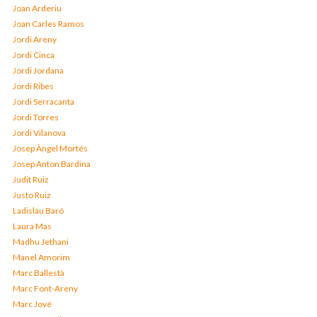
Joan Arderiu
Joan Carles Ramos
Jordi Areny
Jordi Cinca
Jordi Jordana
Jordi Ribes
Jordi Serracanta
Jordi Torres
Jordi Vilanova
Josep Àngel Mortés
Josep Anton Bardina
Judit Ruiz
Justo Ruiz
Ladislau Baró
Laura Mas
Madhu Jethani
Manel Amorim
Marc Ballestà
Marc Font-Areny
Marc Jové