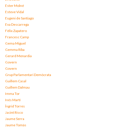
Ester Molné
Esteve Vidal
Eugeni de Santiago
Eva Descarrega
Fèlix Zapatero
Francesc Camp
Gema Miguel
Gemma Riba
Gerard Menardia
Govern
Govern
Grup Parlamentari Demòcrata
Guillem Casal
Guillem Dalmau
Imma Tor
Inés Martí
Íngrid Torres
Jacint Risco
Jaume Serra
Jaume Tomàs