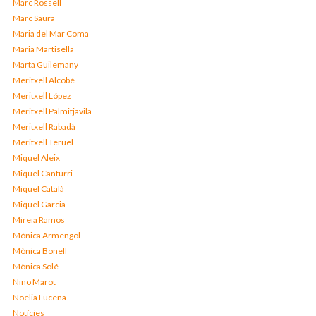
Marc Rossell
Marc Saura
Maria del Mar Coma
Maria Martisella
Marta Guilemany
Meritxell Alcobé
Meritxell López
Meritxell Palmitjavila
Meritxell Rabadà
Meritxell Teruel
Miquel Aleix
Miquel Canturri
Miquel Català
Miquel Garcia
Mireia Ramos
Mònica Armengol
Mònica Bonell
Mònica Solé
Nino Marot
Noelia Lucena
Notícies