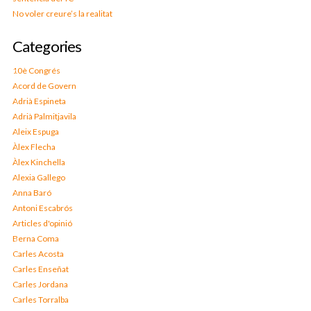
No voler creure’s la realitat
Categories
10è Congrés
Acord de Govern
Adrià Espineta
Adrià Palmitjavila
Aleix Espuga
Àlex Flecha
Àlex Kinchella
Alexia Gallego
Anna Baró
Antoni Escabrós
Articles d'opinió
Berna Coma
Carles Acosta
Carles Enseñat
Carles Jordana
Carles Torralba