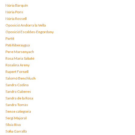
Núria Barquín
Núria Pons
Núria Rossell
Oposició Andorra la Vella
Oposició Escaldes-Engordany
Partit
Pati Riberaygua
Pere Marsenyach
Rosa Maria Sabaté
Rosalina Areny
Rupert Fornell
Salomó Benchluch
Sandra Codina
Sandra Cuberes
Sandra de la Rosa
Sandra Tomàs
Sense categoria
Sergi Majoral
Sílvia Riva
Sofia Garrallà