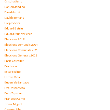
Cristina Serra
Daniel Mandicó
David Astrié
David Montané
Diego Vieira
Eduard Betriu
Eduard Muñoz Pérez
Eleccions 2019
Eleccions comunals 2019
Eleccions Comunals 2023
Eleccions Generals 2023
Enric Castellet
Eric Jover
Ester Molné
Esteve Vidal
Eugeni de Santiago
Eva Descarrega
Fèlix Zapatero
Francesc Camp
Gema Miguel
Gemma Riba