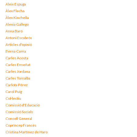
Aleix Espuga
Àlex Flecha
Àlex Kinchella
Alexia Gallego
Anna Baró
Antoni Escabrós
Articles d'opinió
Berna Coma
Carles Acosta
Carles Enseñat
Carles Jordana
Carles Torralba
Carlota Pérez
Carol Puig
Col·lectiu
Comissió d'Educació
Comissió Socials
Consell General
Copríncep Francès
Cristina Martínez de Haro