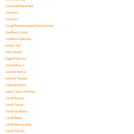
Gerard Menardia
Govern
Govern
Grup Parlamentari Demòcrata
Guillem Casal
Guillem Dalmau
Imma Tor
Inés Martí
Íngrid Torres
Jacint Risco
Jaume Serra
Jaume Tomàs
Joan Arderiu
Joan Carles Ramos
Jordi Areny
Jordi Cinca
Jordi Jordana
Jordi Ribes
Jordi Serracanta
Jordi Torres