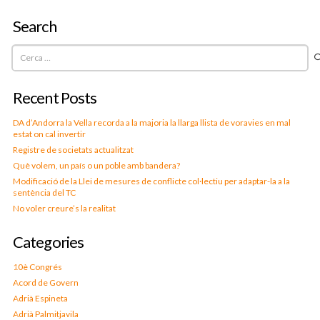
Search
Cerca:
Recent Posts
DA d’Andorra la Vella recorda a la majoria la llarga llista de voravies en mal
estat on cal invertir
Registre de societats actualitzat
Què volem, un país o un poble amb bandera?
Modificació de la Llei de mesures de conflicte col·lectiu per adaptar-la a la
sentència del TC
No voler creure’s la realitat
Categories
10è Congrés
Acord de Govern
Adrià Espineta
Adrià Palmitjavila