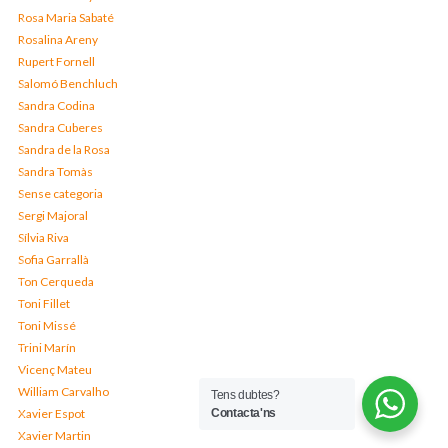
Rosa Maria Sabaté
Rosalina Areny
Rupert Fornell
Salomó Benchluch
Sandra Codina
Sandra Cuberes
Sandra de la Rosa
Sandra Tomàs
Sense categoria
Sergi Majoral
Sílvia Riva
Sofia Garrallà
Ton Cerqueda
Toni Fillet
Toni Missé
Trini Marín
Vicenç Mateu
William Carvalho
Tens dubtes?
Xavier Espot
Contacta'ns
Xavier Martin