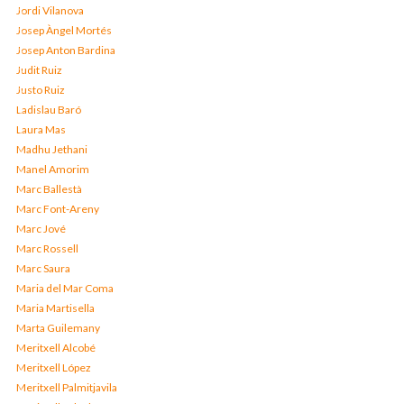
Jordi Vilanova
Josep Àngel Mortés
Josep Anton Bardina
Judit Ruiz
Justo Ruiz
Ladislau Baró
Laura Mas
Madhu Jethani
Manel Amorim
Marc Ballestà
Marc Font-Areny
Marc Jové
Marc Rossell
Marc Saura
Maria del Mar Coma
Maria Martisella
Marta Guilemany
Meritxell Alcobé
Meritxell López
Meritxell Palmitjavila