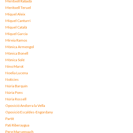
Meritxell Rabadà
Meritxell Teruel
Miquel Aleix
Miquel Canturri
Miquel Català
Miquel Garcia
Mireia Ramos
Mònica Armengol
Mònica Bonell
Mònica Solé
Nino Marot
Noelia Lucena
Notícies
Núria Barquín
Núria Pons
Núria Rossell
Oposició Andorra la Vella
Oposició Escaldes-Engordany
Partit
Pati Riberaygua
Pere Marsenyach