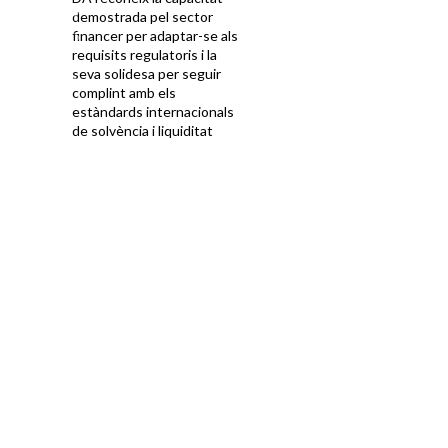
demostrada pel sector
financer per adaptar-se als
requisits regulatoris i la
seva solidesa per seguir
complint amb els
estàndards internacionals
de solvència i liquiditat