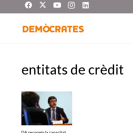
entitats de crèdit
DA reconeix la capacitat