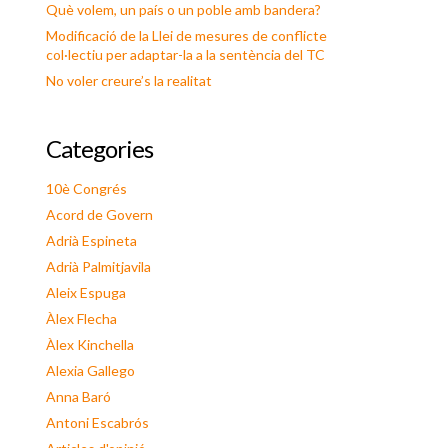
Què volem, un país o un poble amb bandera?
Modificació de la Llei de mesures de conflicte
col·lectiu per adaptar-la a la sentència del TC
No voler creure’s la realitat
Categories
10è Congrés
Acord de Govern
Adrià Espineta
Adrià Palmitjavila
Aleix Espuga
Àlex Flecha
Àlex Kinchella
Alexia Gallego
Anna Baró
Antoni Escabrós