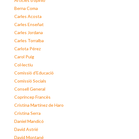
Articles d'opinió
Berna Coma
Carles Acosta
Carles Enseñat
Carles Jordana
Carles Torralba
Carlota Pérez
Carol Puig
Col·lectiu
Comissió d'Educació
Comissió Socials
Consell General
Copríncep Francès
Cristina Martínez de Haro
Cristina Serra
Daniel Mandicó
David Astrié
David Montané