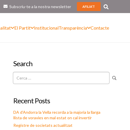
Subscriu-te a la nostra newsletter
AFILIA’T
alitat
El Partit
Institucional
Transparència
Contacte
Search
Cerca:
Recent Posts
DA d’Andorra la Vella recorda a la majoria la llarga
llista de voravies en mal estat on cal invertir
Registre de societats actualitzat