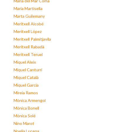
Maria del Mar Coma
Maria Martisella
Marta Guilemany
Meritxell Alcobé
Meritxell López
Meritxell Palmitjavila
Meritxell Rabadà
Meritxell Teruel
Miquel Aleix
Miquel Canturri
Miquel Català
Miquel Garcia
Mireia Ramos
Mònica Armengol
Mònica Bonell
Mònica Solé
Nino Marot
Noelia Lucena