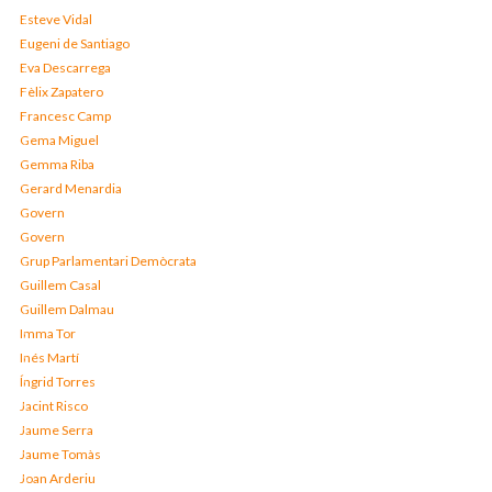
Esteve Vidal
Eugeni de Santiago
Eva Descarrega
Fèlix Zapatero
Francesc Camp
Gema Miguel
Gemma Riba
Gerard Menardia
Govern
Govern
Grup Parlamentari Demòcrata
Guillem Casal
Guillem Dalmau
Imma Tor
Inés Martí
Íngrid Torres
Jacint Risco
Jaume Serra
Jaume Tomàs
Joan Arderiu