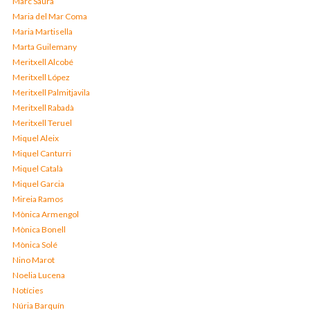
Marc Saura
Maria del Mar Coma
Maria Martisella
Marta Guilemany
Meritxell Alcobé
Meritxell López
Meritxell Palmitjavila
Meritxell Rabadà
Meritxell Teruel
Miquel Aleix
Miquel Canturri
Miquel Català
Miquel Garcia
Mireia Ramos
Mònica Armengol
Mònica Bonell
Mònica Solé
Nino Marot
Noelia Lucena
Notícies
Núria Barquín