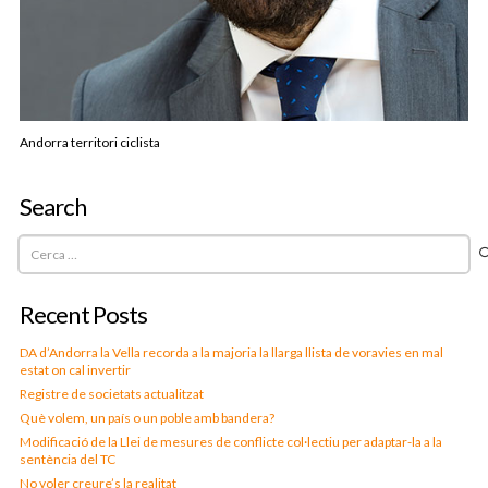
Andorra territori ciclista
Search
Cerca:
Recent Posts
DA d’Andorra la Vella recorda a la majoria la llarga llista de voravies en mal
estat on cal invertir
Registre de societats actualitzat
Què volem, un país o un poble amb bandera?
Modificació de la Llei de mesures de conflicte col·lectiu per adaptar-la a la
sentència del TC
No voler creure’s la realitat