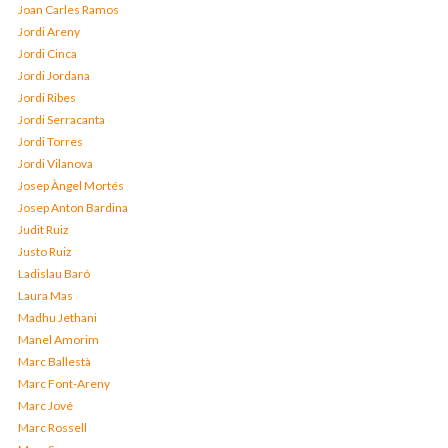
Joan Carles Ramos
Jordi Areny
Jordi Cinca
Jordi Jordana
Jordi Ribes
Jordi Serracanta
Jordi Torres
Jordi Vilanova
Josep Àngel Mortés
Josep Anton Bardina
Judit Ruiz
Justo Ruiz
Ladislau Baró
Laura Mas
Madhu Jethani
Manel Amorim
Marc Ballestà
Marc Font-Areny
Marc Jové
Marc Rossell