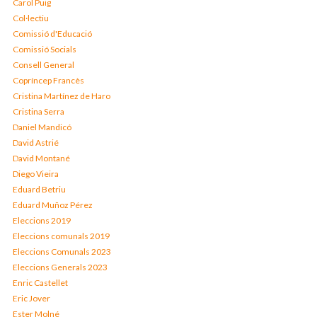
Carol Puig
Col·lectiu
Comissió d'Educació
Comissió Socials
Consell General
Copríncep Francès
Cristina Martínez de Haro
Cristina Serra
Daniel Mandicó
David Astrié
David Montané
Diego Vieira
Eduard Betriu
Eduard Muñoz Pérez
Eleccions 2019
Eleccions comunals 2019
Eleccions Comunals 2023
Eleccions Generals 2023
Enric Castellet
Eric Jover
Ester Molné