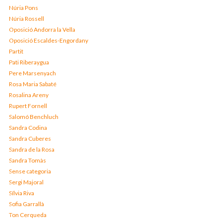
Núria Pons
Núria Rossell
Oposició Andorra la Vella
Oposició Escaldes-Engordany
Partit
Pati Riberaygua
Pere Marsenyach
Rosa Maria Sabaté
Rosalina Areny
Rupert Fornell
Salomó Benchluch
Sandra Codina
Sandra Cuberes
Sandra de la Rosa
Sandra Tomàs
Sense categoria
Sergi Majoral
Sílvia Riva
Sofia Garrallà
Ton Cerqueda