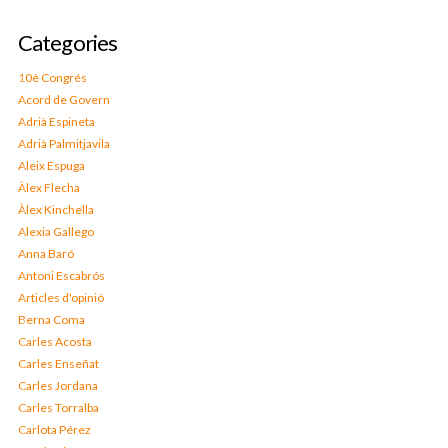
Categories
10è Congrés
Acord de Govern
Adrià Espineta
Adrià Palmitjavila
Aleix Espuga
Àlex Flecha
Àlex Kinchella
Alexia Gallego
Anna Baró
Antoni Escabrós
Articles d'opinió
Berna Coma
Carles Acosta
Carles Enseñat
Carles Jordana
Carles Torralba
Carlota Pérez