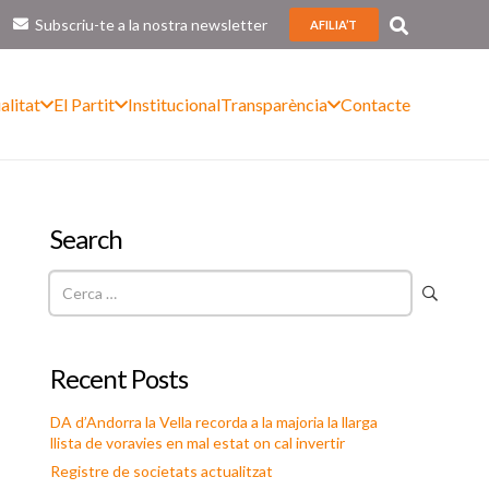
Subscriu-te a la nostra newsletter
AFILIA’T
alitat
El Partit
Institucional
Transparència
Contacte
Search
Cerca:
Recent Posts
DA d’Andorra la Vella recorda a la majoria la llarga
llista de voravies en mal estat on cal invertir
Registre de societats actualitzat