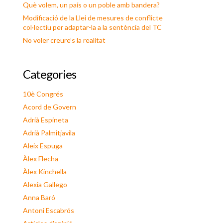
Què volem, un país o un poble amb bandera?
Modificació de la Llei de mesures de conflicte
col·lectiu per adaptar-la a la sentència del TC
No voler creure’s la realitat
Categories
10è Congrés
Acord de Govern
Adrià Espineta
Adrià Palmitjavila
Aleix Espuga
Àlex Flecha
Àlex Kinchella
Alexia Gallego
Anna Baró
Antoni Escabrós