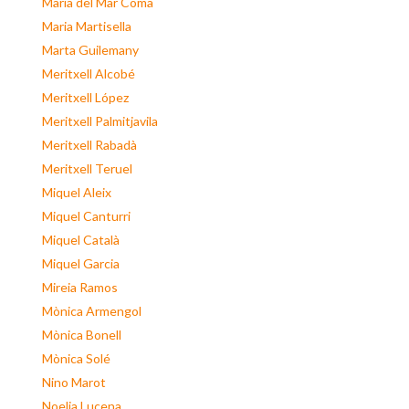
Maria del Mar Coma
Maria Martisella
Marta Guilemany
Meritxell Alcobé
Meritxell López
Meritxell Palmitjavila
Meritxell Rabadà
Meritxell Teruel
Miquel Aleix
Miquel Canturri
Miquel Català
Miquel Garcia
Mireia Ramos
Mònica Armengol
Mònica Bonell
Mònica Solé
Nino Marot
Noelia Lucena