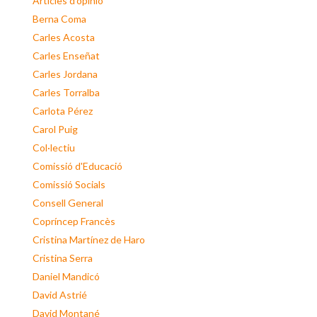
Articles d'opinió
Berna Coma
Carles Acosta
Carles Enseñat
Carles Jordana
Carles Torralba
Carlota Pérez
Carol Puig
Col·lectiu
Comissió d'Educació
Comissió Socials
Consell General
Copríncep Francès
Cristina Martínez de Haro
Cristina Serra
Daniel Mandicó
David Astrié
David Montané