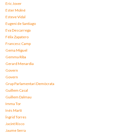
Eric Jover
Ester Molné
Esteve Vidal
Eugeni de Santiago
Eva Descarrega
Fèlix Zapatero
Francesc Camp
Gema Miguel
Gemma Riba
Gerard Menardia
Govern
Govern
Grup Parlamentari Demòcrata
Guillem Casal
Guillem Dalmau
Imma Tor
Inés Martí
Íngrid Torres
Jacint Risco
Jaume Serra