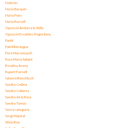
Notícies
Núria Barquín
Núria Pons
Núria Rossell
Oposició Andorra la Vella
Oposició Escaldes-Engordany
Partit
Pati Riberaygua
Pere Marsenyach
Rosa Maria Sabaté
Rosalina Areny
Rupert Fornell
Salomó Benchluch
Sandra Codina
Sandra Cuberes
Sandra de la Rosa
Sandra Tomàs
Sense categoria
Sergi Majoral
Sílvia Riva