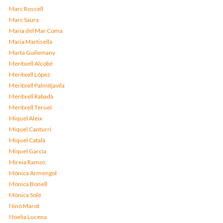
Marc Rossell
Marc Saura
Maria del Mar Coma
Maria Martisella
Marta Guilemany
Meritxell Alcobé
Meritxell López
Meritxell Palmitjavila
Meritxell Rabadà
Meritxell Teruel
Miquel Aleix
Miquel Canturri
Miquel Català
Miquel Garcia
Mireia Ramos
Mònica Armengol
Mònica Bonell
Mònica Solé
Nino Marot
Noelia Lucena