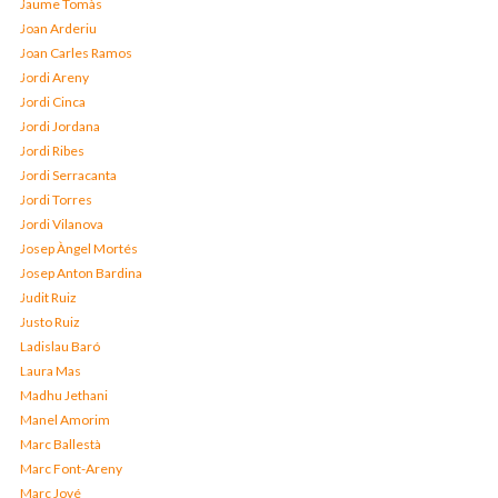
Jaume Tomàs
Joan Arderiu
Joan Carles Ramos
Jordi Areny
Jordi Cinca
Jordi Jordana
Jordi Ribes
Jordi Serracanta
Jordi Torres
Jordi Vilanova
Josep Àngel Mortés
Josep Anton Bardina
Judit Ruiz
Justo Ruiz
Ladislau Baró
Laura Mas
Madhu Jethani
Manel Amorim
Marc Ballestà
Marc Font-Areny
Marc Jové