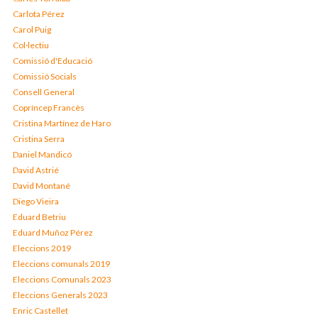
Carlota Pérez
Carol Puig
Col·lectiu
Comissió d'Educació
Comissió Socials
Consell General
Copríncep Francès
Cristina Martínez de Haro
Cristina Serra
Daniel Mandicó
David Astrié
David Montané
Diego Vieira
Eduard Betriu
Eduard Muñoz Pérez
Eleccions 2019
Eleccions comunals 2019
Eleccions Comunals 2023
Eleccions Generals 2023
Enric Castellet