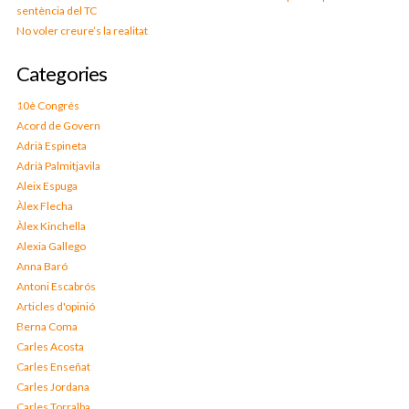
sentència del TC
No voler creure’s la realitat
Categories
10è Congrés
Acord de Govern
Adrià Espineta
Adrià Palmitjavila
Aleix Espuga
Àlex Flecha
Àlex Kinchella
Alexia Gallego
Anna Baró
Antoni Escabrós
Articles d'opinió
Berna Coma
Carles Acosta
Carles Enseñat
Carles Jordana
Carles Torralba