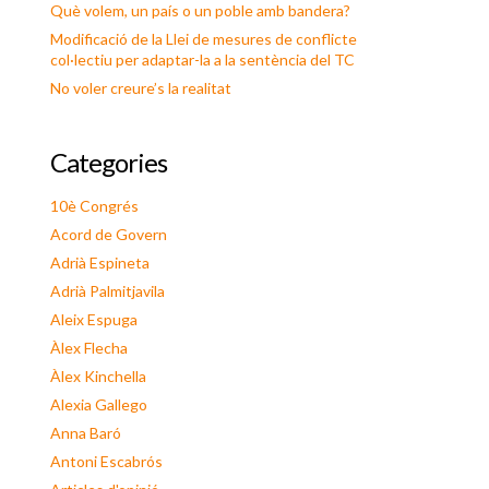
Què volem, un país o un poble amb bandera?
Modificació de la Llei de mesures de conflicte
col·lectiu per adaptar-la a la sentència del TC
No voler creure’s la realitat
Categories
10è Congrés
Acord de Govern
Adrià Espineta
Adrià Palmitjavila
Aleix Espuga
Àlex Flecha
Àlex Kinchella
Alexia Gallego
Anna Baró
Antoni Escabrós