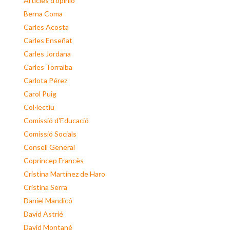
Articles d'opinió
Berna Coma
Carles Acosta
Carles Enseñat
Carles Jordana
Carles Torralba
Carlota Pérez
Carol Puig
Col·lectiu
Comissió d'Educació
Comissió Socials
Consell General
Copríncep Francès
Cristina Martínez de Haro
Cristina Serra
Daniel Mandicó
David Astrié
David Montané