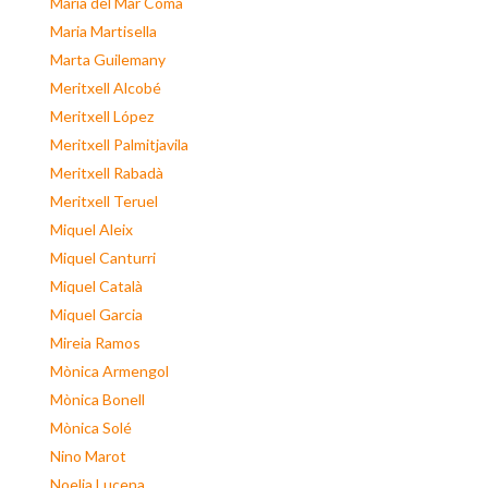
Maria del Mar Coma
Maria Martisella
Marta Guilemany
Meritxell Alcobé
Meritxell López
Meritxell Palmitjavila
Meritxell Rabadà
Meritxell Teruel
Miquel Aleix
Miquel Canturri
Miquel Català
Miquel Garcia
Mireia Ramos
Mònica Armengol
Mònica Bonell
Mònica Solé
Nino Marot
Noelia Lucena