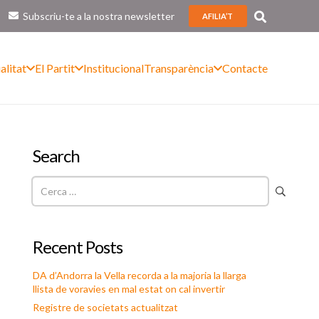
Subscriu-te a la nostra newsletter
AFILIA’T
alitat
El Partit
Institucional
Transparència
Contacte
Search
Cerca:
Recent Posts
DA d’Andorra la Vella recorda a la majoria la llarga
llista de voravies en mal estat on cal invertir
Registre de societats actualitzat