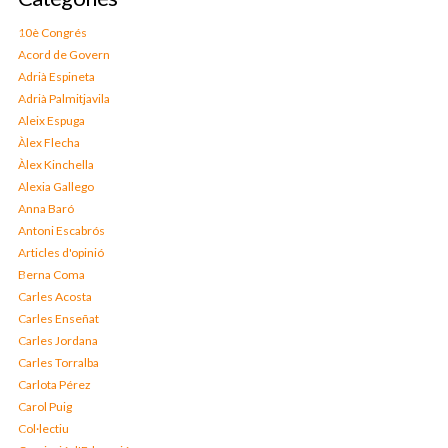
10è Congrés
Acord de Govern
Adrià Espineta
Adrià Palmitjavila
Aleix Espuga
Àlex Flecha
Àlex Kinchella
Alexia Gallego
Anna Baró
Antoni Escabrós
Articles d'opinió
Berna Coma
Carles Acosta
Carles Enseñat
Carles Jordana
Carles Torralba
Carlota Pérez
Carol Puig
Col·lectiu