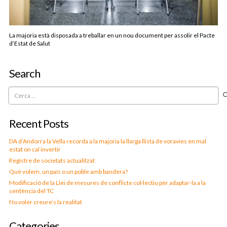
La majoria està disposada a treballar en un nou document per assolir el Pacte
d’Estat de Salut
Search
Cerca:
Recent Posts
DA d’Andorra la Vella recorda a la majoria la llarga llista de voravies en mal
estat on cal invertir
Registre de societats actualitzat
Què volem, un país o un poble amb bandera?
Modificació de la Llei de mesures de conflicte col·lectiu per adaptar-la a la
sentència del TC
No voler creure’s la realitat
Categories