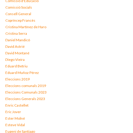
Comissió d'Educació
Comissió Socials
Consell General
Copríncep Francès
Cristina Martínez de Haro
Cristina Serra
Daniel Mandicó
David Astrié
David Montané
Diego Vieira
Eduard Betriu
Eduard Muñoz Pérez
Eleccions 2019
Eleccions comunals 2019
Eleccions Comunals 2023
Eleccions Generals 2023
Enric Castellet
Eric Jover
Ester Molné
Esteve Vidal
Eugeni de Santiago