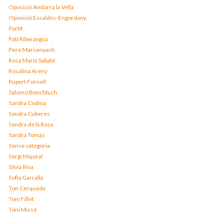
Oposició Andorra la Vella
Oposició Escaldes-Engordany
Partit
Pati Riberaygua
Pere Marsenyach
Rosa Maria Sabaté
Rosalina Areny
Rupert Fornell
Salomó Benchluch
Sandra Codina
Sandra Cuberes
Sandra de la Rosa
Sandra Tomàs
Sense categoria
Sergi Majoral
Sílvia Riva
Sofia Garrallà
Ton Cerqueda
Toni Fillet
Toni Missé