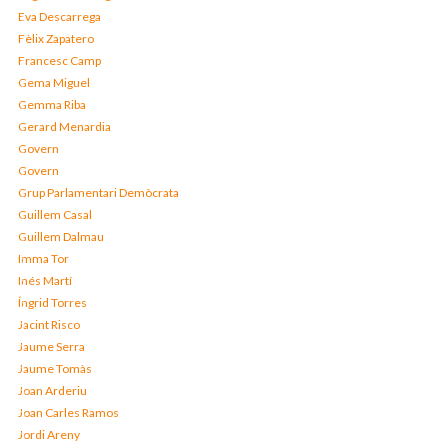
Eva Descarrega
Fèlix Zapatero
Francesc Camp
Gema Miguel
Gemma Riba
Gerard Menardia
Govern
Govern
Grup Parlamentari Demòcrata
Guillem Casal
Guillem Dalmau
Imma Tor
Inés Martí
Íngrid Torres
Jacint Risco
Jaume Serra
Jaume Tomàs
Joan Arderiu
Joan Carles Ramos
Jordi Areny