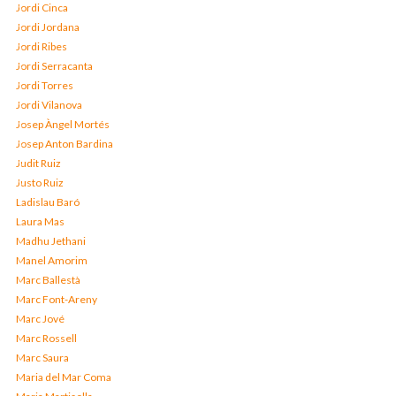
Jordi Cinca
Jordi Jordana
Jordi Ribes
Jordi Serracanta
Jordi Torres
Jordi Vilanova
Josep Àngel Mortés
Josep Anton Bardina
Judit Ruiz
Justo Ruiz
Ladislau Baró
Laura Mas
Madhu Jethani
Manel Amorim
Marc Ballestà
Marc Font-Areny
Marc Jové
Marc Rossell
Marc Saura
Maria del Mar Coma