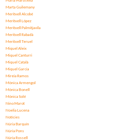
Maria Martisella
Marta Guilemany
Meritxell Alcobé
Meritxell López
Meritxell Palmitjavila
Meritxell Rabadà
Meritxell Teruel
Miquel Aleix
Miquel Canturri
Miquel Català
Miquel Garcia
Mireia Ramos
Mònica Armengol
Mònica Bonell
Mònica Solé
Nino Marot
Noelia Lucena
Notícies
Núria Barquín
Núria Pons
Núria Rossell