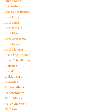
Jaume Tomàs
Joan Arderiu
Joan Carles Ramos
Jordi Areny
Jordi Cinca
Jordi Jordana
Jordi Ribes
Jordi Serracanta
Jordi Torres
Jordi Vilanova
Josep Àngel Mortés
Josep Anton Bardina
Judit Ruiz
Justo Ruiz
Ladislau Baró
Laura Mas
Madhu Jethani
Manel Amorim
Marc Ballestà
Marc Font-Areny
Marc Jové