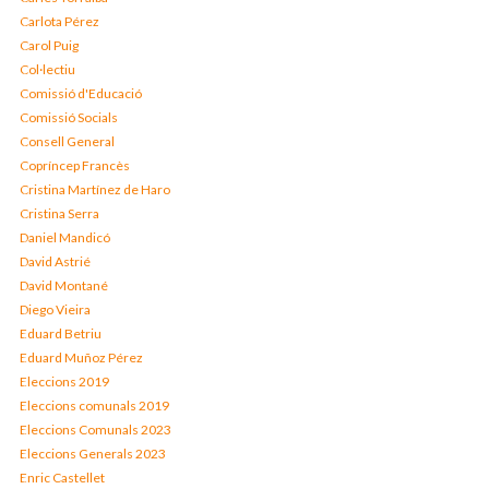
Carlota Pérez
Carol Puig
Col·lectiu
Comissió d'Educació
Comissió Socials
Consell General
Copríncep Francès
Cristina Martínez de Haro
Cristina Serra
Daniel Mandicó
David Astrié
David Montané
Diego Vieira
Eduard Betriu
Eduard Muñoz Pérez
Eleccions 2019
Eleccions comunals 2019
Eleccions Comunals 2023
Eleccions Generals 2023
Enric Castellet