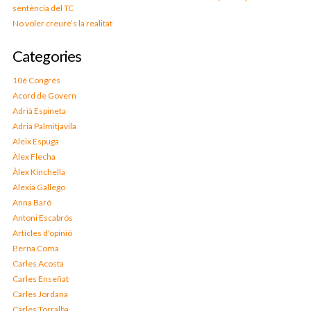
sentència del TC
No voler creure’s la realitat
Categories
10è Congrés
Acord de Govern
Adrià Espineta
Adrià Palmitjavila
Aleix Espuga
Àlex Flecha
Àlex Kinchella
Alexia Gallego
Anna Baró
Antoni Escabrós
Articles d'opinió
Berna Coma
Carles Acosta
Carles Enseñat
Carles Jordana
Carles Torralba