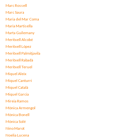
Marc Rossell
Marc Saura
Maria del Mar Coma
Maria Martisella
Marta Guilemany
Meritxell Alcobé
Meritxell López
Meritxell Palmitjavila
Meritxell Rabadà
Meritxell Teruel
Miquel Aleix
Miquel Canturri
Miquel Català
Miquel Garcia
Mireia Ramos
Mònica Armengol
Mònica Bonell
Mònica Solé
Nino Marot
Noelia Lucena