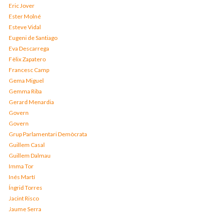
Eric Jover
Ester Molné
Esteve Vidal
Eugeni de Santiago
Eva Descarrega
Fèlix Zapatero
Francesc Camp
Gema Miguel
Gemma Riba
Gerard Menardia
Govern
Govern
Grup Parlamentari Demòcrata
Guillem Casal
Guillem Dalmau
Imma Tor
Inés Martí
Íngrid Torres
Jacint Risco
Jaume Serra