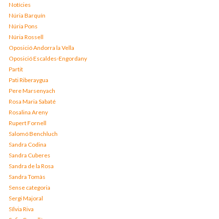
Notícies
Núria Barquín
Núria Pons
Núria Rossell
Oposició Andorra la Vella
Oposició Escaldes-Engordany
Partit
Pati Riberaygua
Pere Marsenyach
Rosa Maria Sabaté
Rosalina Areny
Rupert Fornell
Salomó Benchluch
Sandra Codina
Sandra Cuberes
Sandra de la Rosa
Sandra Tomàs
Sense categoria
Sergi Majoral
Sílvia Riva