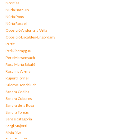
Notícies
Núria Barquín
Núria Pons
Núria Rossell
Oposició Andorra la Vella
Oposició Escaldes-Engordany
Partit
Pati Riberaygua
Pere Marsenyach
Rosa Maria Sabaté
Rosalina Areny
Rupert Fornell
Salomó Benchluch
Sandra Codina
Sandra Cuberes
Sandra de la Rosa
Sandra Tomàs
Sense categoria
Sergi Majoral
Sílvia Riva