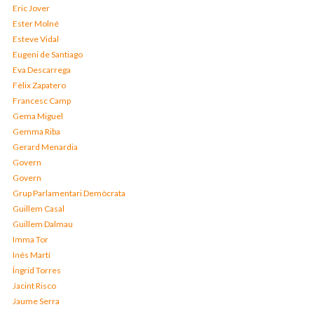
Eric Jover
Ester Molné
Esteve Vidal
Eugeni de Santiago
Eva Descarrega
Fèlix Zapatero
Francesc Camp
Gema Miguel
Gemma Riba
Gerard Menardia
Govern
Govern
Grup Parlamentari Demòcrata
Guillem Casal
Guillem Dalmau
Imma Tor
Inés Martí
Íngrid Torres
Jacint Risco
Jaume Serra