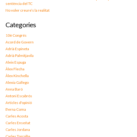
sentència del TC
No voler creure’s la realitat
Categories
10è Congrés
Acord de Govern
Adrià Espineta
Adrià Palmitjavila
Aleix Espuga
Àlex Flecha
Àlex Kinchella
Alexia Gallego
Anna Baró
Antoni Escabrós
Articles d'opinió
Berna Coma
Carles Acosta
Carles Enseñat
Carles Jordana
Carles Torralba