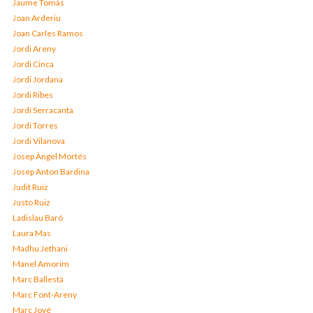
Jaume Tomàs
Joan Arderiu
Joan Carles Ramos
Jordi Areny
Jordi Cinca
Jordi Jordana
Jordi Ribes
Jordi Serracanta
Jordi Torres
Jordi Vilanova
Josep Àngel Mortés
Josep Anton Bardina
Judit Ruiz
Justo Ruiz
Ladislau Baró
Laura Mas
Madhu Jethani
Manel Amorim
Marc Ballestà
Marc Font-Areny
Marc Jové