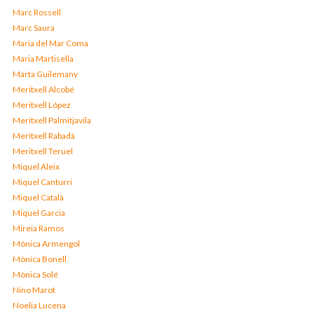
Marc Rossell
Marc Saura
Maria del Mar Coma
Maria Martisella
Marta Guilemany
Meritxell Alcobé
Meritxell López
Meritxell Palmitjavila
Meritxell Rabadà
Meritxell Teruel
Miquel Aleix
Miquel Canturri
Miquel Català
Miquel Garcia
Mireia Ramos
Mònica Armengol
Mònica Bonell
Mònica Solé
Nino Marot
Noelia Lucena