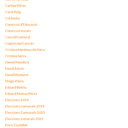
Carlota Pérez
Carol Puig
Col·lectiu
Comissió d'Educació
Comissió Socials
Consell General
Copríncep Francès
Cristina Martínez de Haro
Cristina Serra
Daniel Mandicó
David Astrié
David Montané
Diego Vieira
Eduard Betriu
Eduard Muñoz Pérez
Eleccions 2019
Eleccions comunals 2019
Eleccions Comunals 2023
Eleccions Generals 2023
Enric Castellet