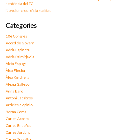
sentència del TC
No voler creure’s la realitat
Categories
10è Congrés
Acord de Govern
Adrià Espineta
Adrià Palmitjavila
Aleix Espuga
Àlex Flecha
Àlex Kinchella
Alexia Gallego
Anna Baró
Antoni Escabrós
Articles d'opinió
Berna Coma
Carles Acosta
Carles Enseñat
Carles Jordana
Carles Torralba