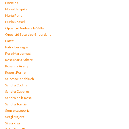
Notícies
Núria Barquín
Núria Pons
Núria Rossell
Oposició Andorra la Vella
Oposició Escaldes-Engordany
Partit
Pati Riberaygua
Pere Marsenyach
Rosa Maria Sabaté
Rosalina Areny
Rupert Fornell
Salomó Benchluch
Sandra Codina
Sandra Cuberes
Sandra de la Rosa
Sandra Tomàs
Sense categoria
Sergi Majoral
Sílvia Riva