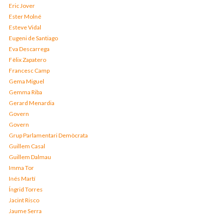
Eric Jover
Ester Molné
Esteve Vidal
Eugeni de Santiago
Eva Descarrega
Fèlix Zapatero
Francesc Camp
Gema Miguel
Gemma Riba
Gerard Menardia
Govern
Govern
Grup Parlamentari Demòcrata
Guillem Casal
Guillem Dalmau
Imma Tor
Inés Martí
Íngrid Torres
Jacint Risco
Jaume Serra