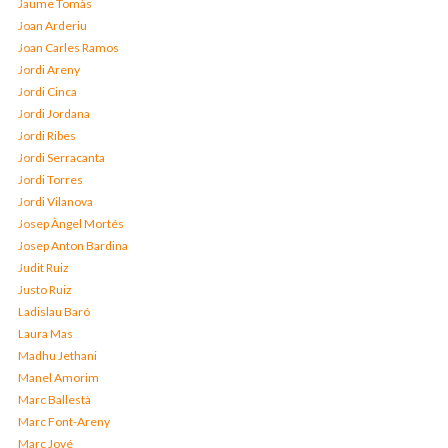
Jaume Tomàs
Joan Arderiu
Joan Carles Ramos
Jordi Areny
Jordi Cinca
Jordi Jordana
Jordi Ribes
Jordi Serracanta
Jordi Torres
Jordi Vilanova
Josep Àngel Mortés
Josep Anton Bardina
Judit Ruiz
Justo Ruiz
Ladislau Baró
Laura Mas
Madhu Jethani
Manel Amorim
Marc Ballestà
Marc Font-Areny
Marc Jové