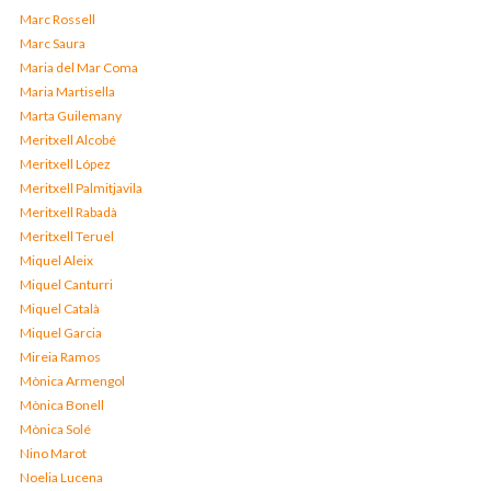
Marc Rossell
Marc Saura
Maria del Mar Coma
Maria Martisella
Marta Guilemany
Meritxell Alcobé
Meritxell López
Meritxell Palmitjavila
Meritxell Rabadà
Meritxell Teruel
Miquel Aleix
Miquel Canturri
Miquel Català
Miquel Garcia
Mireia Ramos
Mònica Armengol
Mònica Bonell
Mònica Solé
Nino Marot
Noelia Lucena