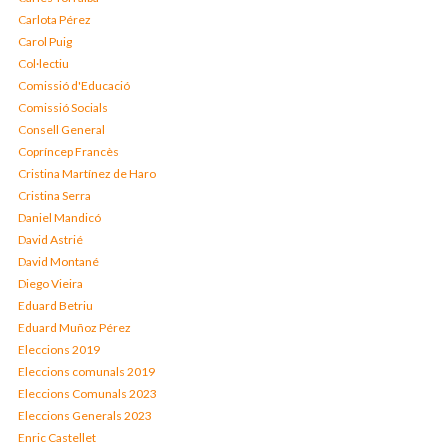
Carlota Pérez
Carol Puig
Col·lectiu
Comissió d'Educació
Comissió Socials
Consell General
Copríncep Francès
Cristina Martínez de Haro
Cristina Serra
Daniel Mandicó
David Astrié
David Montané
Diego Vieira
Eduard Betriu
Eduard Muñoz Pérez
Eleccions 2019
Eleccions comunals 2019
Eleccions Comunals 2023
Eleccions Generals 2023
Enric Castellet