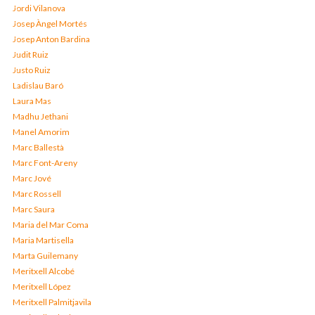
Jordi Vilanova
Josep Àngel Mortés
Josep Anton Bardina
Judit Ruiz
Justo Ruiz
Ladislau Baró
Laura Mas
Madhu Jethani
Manel Amorim
Marc Ballestà
Marc Font-Areny
Marc Jové
Marc Rossell
Marc Saura
Maria del Mar Coma
Maria Martisella
Marta Guilemany
Meritxell Alcobé
Meritxell López
Meritxell Palmitjavila