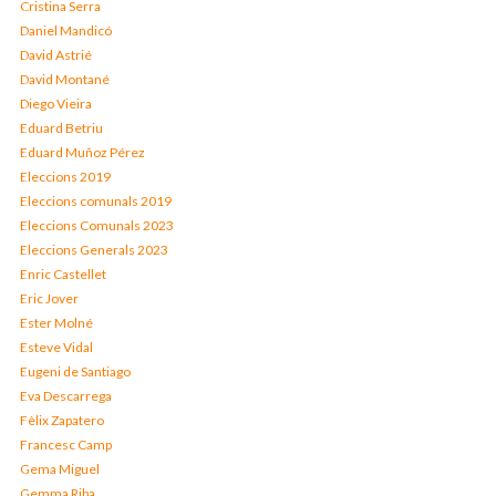
Cristina Serra
Daniel Mandicó
David Astrié
David Montané
Diego Vieira
Eduard Betriu
Eduard Muñoz Pérez
Eleccions 2019
Eleccions comunals 2019
Eleccions Comunals 2023
Eleccions Generals 2023
Enric Castellet
Eric Jover
Ester Molné
Esteve Vidal
Eugeni de Santiago
Eva Descarrega
Fèlix Zapatero
Francesc Camp
Gema Miguel
Gemma Riba