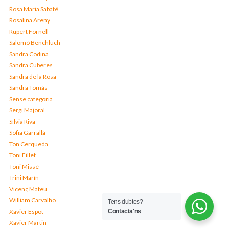
Rosa Maria Sabaté
Rosalina Areny
Rupert Fornell
Salomó Benchluch
Sandra Codina
Sandra Cuberes
Sandra de la Rosa
Sandra Tomàs
Sense categoria
Sergi Majoral
Sílvia Riva
Sofia Garrallà
Ton Cerqueda
Toni Fillet
Toni Missé
Trini Marín
Vicenç Mateu
William Carvalho
Tens dubtes?
Xavier Espot
Contacta'ns
Xavier Martin