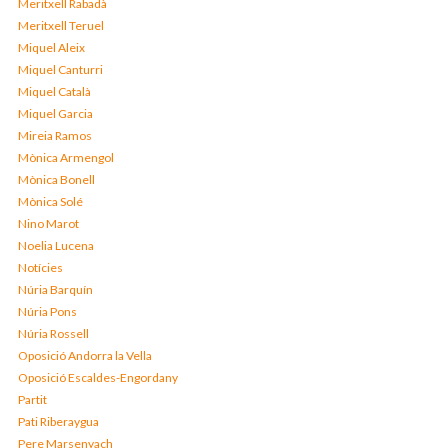
Meritxell Rabadà
Meritxell Teruel
Miquel Aleix
Miquel Canturri
Miquel Català
Miquel Garcia
Mireia Ramos
Mònica Armengol
Mònica Bonell
Mònica Solé
Nino Marot
Noelia Lucena
Notícies
Núria Barquín
Núria Pons
Núria Rossell
Oposició Andorra la Vella
Oposició Escaldes-Engordany
Partit
Pati Riberaygua
Pere Marsenyach