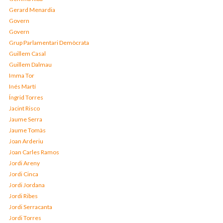
Gerard Menardia
Govern
Govern
Grup Parlamentari Demòcrata
Guillem Casal
Guillem Dalmau
Imma Tor
Inés Martí
Íngrid Torres
Jacint Risco
Jaume Serra
Jaume Tomàs
Joan Arderiu
Joan Carles Ramos
Jordi Areny
Jordi Cinca
Jordi Jordana
Jordi Ribes
Jordi Serracanta
Jordi Torres