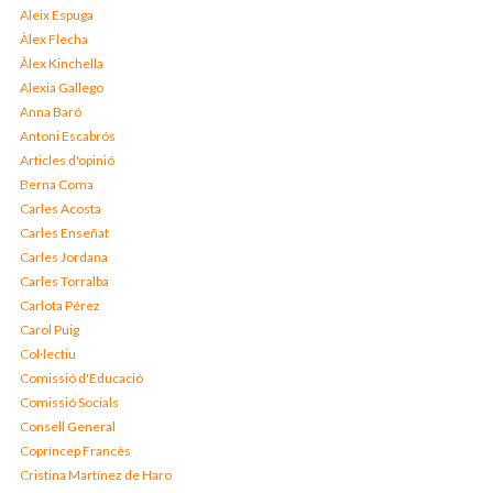
Aleix Espuga
Àlex Flecha
Àlex Kinchella
Alexia Gallego
Anna Baró
Antoni Escabrós
Articles d'opinió
Berna Coma
Carles Acosta
Carles Enseñat
Carles Jordana
Carles Torralba
Carlota Pérez
Carol Puig
Col·lectiu
Comissió d'Educació
Comissió Socials
Consell General
Copríncep Francès
Cristina Martínez de Haro