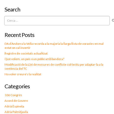
Search
Cerca:
Recent Posts
DA d’Andorra la Vella recorda a la majoria la llarga llista de voravies en mal
estat on cal invertir
Registre de societats actualitzat
Què volem, un país o un poble amb bandera?
Modificació de la Llei de mesures de conflicte col·lectiu per adaptar-la a la
sentència del TC
No voler creure’s la realitat
Categories
10è Congrés
Acord de Govern
Adrià Espineta
Adrià Palmitjavila