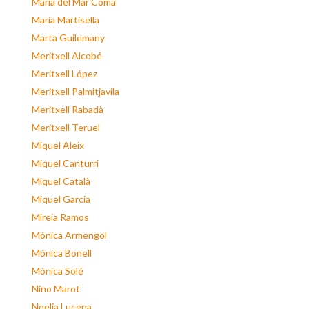
Maria del Mar Coma
Maria Martisella
Marta Guilemany
Meritxell Alcobé
Meritxell López
Meritxell Palmitjavila
Meritxell Rabadà
Meritxell Teruel
Miquel Aleix
Miquel Canturri
Miquel Català
Miquel Garcia
Mireia Ramos
Mònica Armengol
Mònica Bonell
Mònica Solé
Nino Marot
Noelia Lucena