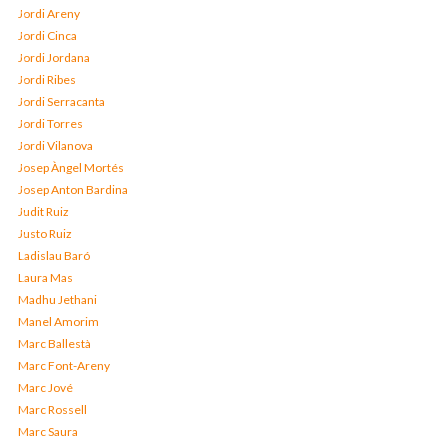
Jordi Areny
Jordi Cinca
Jordi Jordana
Jordi Ribes
Jordi Serracanta
Jordi Torres
Jordi Vilanova
Josep Àngel Mortés
Josep Anton Bardina
Judit Ruiz
Justo Ruiz
Ladislau Baró
Laura Mas
Madhu Jethani
Manel Amorim
Marc Ballestà
Marc Font-Areny
Marc Jové
Marc Rossell
Marc Saura