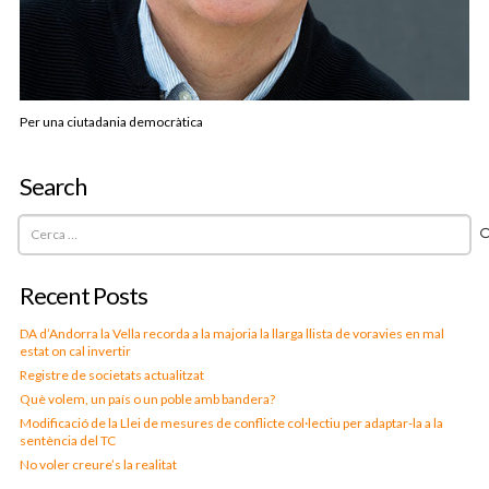
Per una ciutadania democràtica
Search
Cerca:
Recent Posts
DA d’Andorra la Vella recorda a la majoria la llarga llista de voravies en mal
estat on cal invertir
Registre de societats actualitzat
Què volem, un país o un poble amb bandera?
Modificació de la Llei de mesures de conflicte col·lectiu per adaptar-la a la
sentència del TC
No voler creure’s la realitat