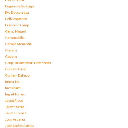
Eugeni de Santiago
Eva Descarrega
Fèlix Zapatero
Francesc Camp
Gema Miguel
Gemma Riba
Gerard Menardia
Govern
Govern
Grup Parlamentari Demòcrata
Guillem Casal
Guillem Dalmau
Imma Tor
Inés Martí
Íngrid Torres
Jacint Risco
Jaume Serra
Jaume Tomàs
Joan Arderiu
Joan Carles Ramos