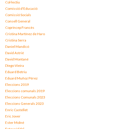
Col·lectiu
Comissió d'Educació
Comissió Socials
Consell General
Copríncep Francès
Cristina Martínez de Haro
Cristina Serra
Daniel Mandicó
David Astrié
David Montané
Diego Vieira
Eduard Betriu
Eduard Muñoz Pérez
Eleccions 2019
Eleccions comunals 2019
Eleccions Comunals 2023
Eleccions Generals 2023
Enric Castellet
Eric Jover
Ester Molné
Esteve Vidal