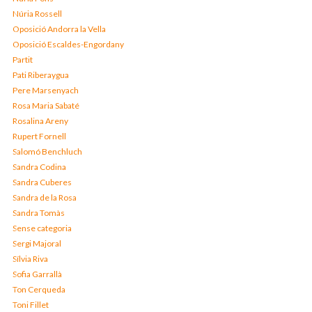
Núria Rossell
Oposició Andorra la Vella
Oposició Escaldes-Engordany
Partit
Pati Riberaygua
Pere Marsenyach
Rosa Maria Sabaté
Rosalina Areny
Rupert Fornell
Salomó Benchluch
Sandra Codina
Sandra Cuberes
Sandra de la Rosa
Sandra Tomàs
Sense categoria
Sergi Majoral
Sílvia Riva
Sofia Garrallà
Ton Cerqueda
Toni Fillet