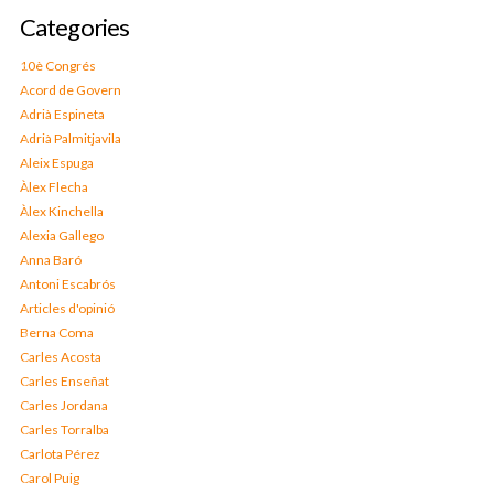
Categories
10è Congrés
Acord de Govern
Adrià Espineta
Adrià Palmitjavila
Aleix Espuga
Àlex Flecha
Àlex Kinchella
Alexia Gallego
Anna Baró
Antoni Escabrós
Articles d'opinió
Berna Coma
Carles Acosta
Carles Enseñat
Carles Jordana
Carles Torralba
Carlota Pérez
Carol Puig