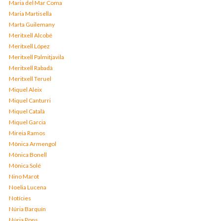
Maria del Mar Coma
Maria Martisella
Marta Guilemany
Meritxell Alcobé
Meritxell López
Meritxell Palmitjavila
Meritxell Rabadà
Meritxell Teruel
Miquel Aleix
Miquel Canturri
Miquel Català
Miquel Garcia
Mireia Ramos
Mònica Armengol
Mònica Bonell
Mònica Solé
Nino Marot
Noelia Lucena
Notícies
Núria Barquín
Núria Pons