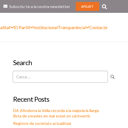
Subscriu-te a la nostra newsletter
AFILIA’T
alitat
El Partit
Institucional
Transparència
Contacte
Search
Cerca:
Recent Posts
DA d’Andorra la Vella recorda a la majoria la llarga
llista de voravies en mal estat on cal invertir
Registre de societats actualitzat