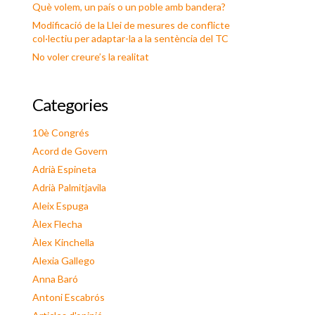
Què volem, un país o un poble amb bandera?
Modificació de la Llei de mesures de conflicte
col·lectiu per adaptar-la a la sentència del TC
No voler creure’s la realitat
Categories
10è Congrés
Acord de Govern
Adrià Espineta
Adrià Palmitjavila
Aleix Espuga
Àlex Flecha
Àlex Kinchella
Alexia Gallego
Anna Baró
Antoni Escabrós