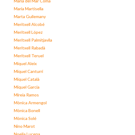
Maria del Mar Coma
Maria Martisella
Marta Guilemany
Meritxell Alcobé
Meritxell López
Meritxell Palmitjavila
Meritxell Rabadà
Meritxell Teruel
Miquel Aleix
Miquel Canturri
Miquel Català
Miquel Garcia
Mireia Ramos
Mònica Armengol
Mònica Bonell
Mònica Solé
Nino Marot
Noelia Lucena