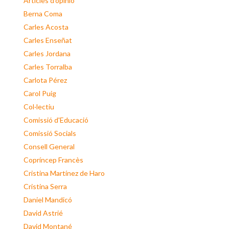
Articles d'opinió
Berna Coma
Carles Acosta
Carles Enseñat
Carles Jordana
Carles Torralba
Carlota Pérez
Carol Puig
Col·lectiu
Comissió d'Educació
Comissió Socials
Consell General
Copríncep Francès
Cristina Martínez de Haro
Cristina Serra
Daniel Mandicó
David Astrié
David Montané