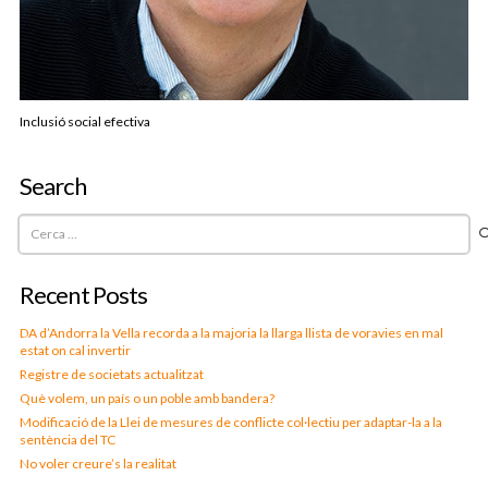
Inclusió social efectiva
Search
Cerca:
Recent Posts
DA d’Andorra la Vella recorda a la majoria la llarga llista de voravies en mal
estat on cal invertir
Registre de societats actualitzat
Què volem, un país o un poble amb bandera?
Modificació de la Llei de mesures de conflicte col·lectiu per adaptar-la a la
sentència del TC
No voler creure’s la realitat