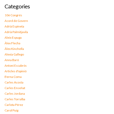
Categories
10è Congrés
Acord de Govern
Adrià Espineta
Adrià Palmitjavila
Aleix Espuga
Àlex Flecha
Àlex Kinchella
Alexia Gallego
Anna Baró
Antoni Escabrós
Articles d'opinió
Berna Coma
Carles Acosta
Carles Enseñat
Carles Jordana
Carles Torralba
Carlota Pérez
Carol Puig