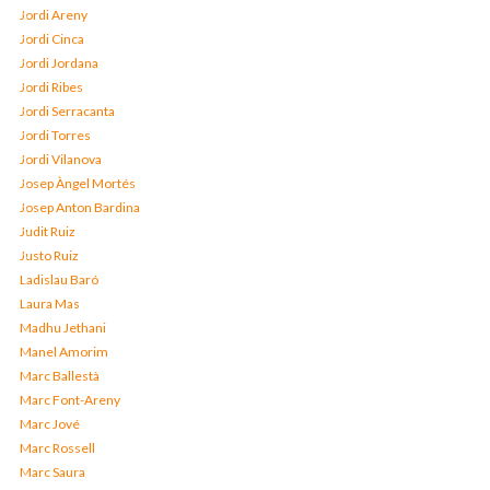
Jordi Areny
Jordi Cinca
Jordi Jordana
Jordi Ribes
Jordi Serracanta
Jordi Torres
Jordi Vilanova
Josep Àngel Mortés
Josep Anton Bardina
Judit Ruiz
Justo Ruiz
Ladislau Baró
Laura Mas
Madhu Jethani
Manel Amorim
Marc Ballestà
Marc Font-Areny
Marc Jové
Marc Rossell
Marc Saura