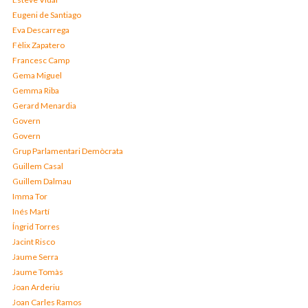
Eugeni de Santiago
Eva Descarrega
Fèlix Zapatero
Francesc Camp
Gema Miguel
Gemma Riba
Gerard Menardia
Govern
Govern
Grup Parlamentari Demòcrata
Guillem Casal
Guillem Dalmau
Imma Tor
Inés Martí
Íngrid Torres
Jacint Risco
Jaume Serra
Jaume Tomàs
Joan Arderiu
Joan Carles Ramos