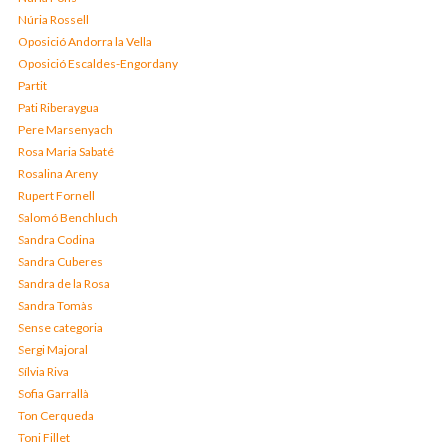
Núria Rossell
Oposició Andorra la Vella
Oposició Escaldes-Engordany
Partit
Pati Riberaygua
Pere Marsenyach
Rosa Maria Sabaté
Rosalina Areny
Rupert Fornell
Salomó Benchluch
Sandra Codina
Sandra Cuberes
Sandra de la Rosa
Sandra Tomàs
Sense categoria
Sergi Majoral
Sílvia Riva
Sofia Garrallà
Ton Cerqueda
Toni Fillet