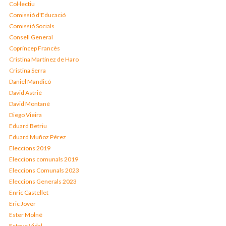
Col·lectiu
Comissió d'Educació
Comissió Socials
Consell General
Copríncep Francès
Cristina Martínez de Haro
Cristina Serra
Daniel Mandicó
David Astrié
David Montané
Diego Vieira
Eduard Betriu
Eduard Muñoz Pérez
Eleccions 2019
Eleccions comunals 2019
Eleccions Comunals 2023
Eleccions Generals 2023
Enric Castellet
Eric Jover
Ester Molné
Esteve Vidal