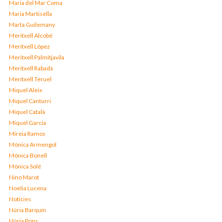
Maria del Mar Coma
Maria Martisella
Marta Guilemany
Meritxell Alcobé
Meritxell López
Meritxell Palmitjavila
Meritxell Rabadà
Meritxell Teruel
Miquel Aleix
Miquel Canturri
Miquel Català
Miquel Garcia
Mireia Ramos
Mònica Armengol
Mònica Bonell
Mònica Solé
Nino Marot
Noelia Lucena
Notícies
Núria Barquín
Núria Pons