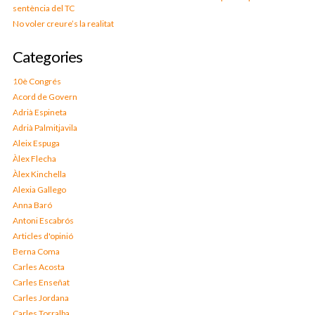
sentència del TC
No voler creure’s la realitat
Categories
10è Congrés
Acord de Govern
Adrià Espineta
Adrià Palmitjavila
Aleix Espuga
Àlex Flecha
Àlex Kinchella
Alexia Gallego
Anna Baró
Antoni Escabrós
Articles d'opinió
Berna Coma
Carles Acosta
Carles Enseñat
Carles Jordana
Carles Torralba