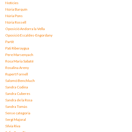
Notícies
Núria Barquín
Núria Pons
Núria Rossell
Oposició Andorra la Vella
Oposició Escaldes-Engordany
Partit
Pati Riberaygua
Pere Marsenyach
Rosa Maria Sabaté
Rosalina Areny
Rupert Fornell
Salomó Benchluch
Sandra Codina
Sandra Cuberes
Sandra de la Rosa
Sandra Tomàs
Sense categoria
Sergi Majoral
Sílvia Riva