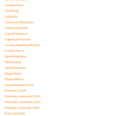
Carlota Pérez
Carol Puig
Col·lectiu
Comissió d'Educació
Comissió Socials
Consell General
Copríncep Francès
Cristina Martínez de Haro
Cristina Serra
Daniel Mandicó
David Astrié
David Montané
Diego Vieira
Eduard Betriu
Eduard Muñoz Pérez
Eleccions 2019
Eleccions comunals 2019
Eleccions Comunals 2023
Eleccions Generals 2023
Enric Castellet