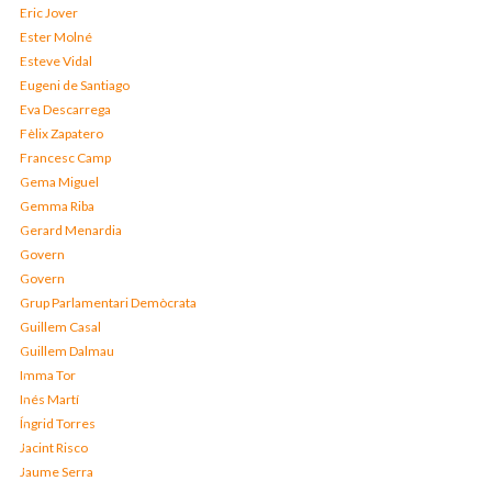
Eric Jover
Ester Molné
Esteve Vidal
Eugeni de Santiago
Eva Descarrega
Fèlix Zapatero
Francesc Camp
Gema Miguel
Gemma Riba
Gerard Menardia
Govern
Govern
Grup Parlamentari Demòcrata
Guillem Casal
Guillem Dalmau
Imma Tor
Inés Martí
Íngrid Torres
Jacint Risco
Jaume Serra