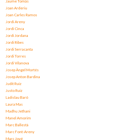
Jaume Tomàs
Joan Arderiu
Joan Carles Ramos
Jordi Areny
Jordi Cinca
Jordi Jordana
Jordi Ribes
Jordi Serracanta
Jordi Torres
Jordi Vilanova
Josep Àngel Mortés
Josep Anton Bardina
Judit Ruiz
Justo Ruiz
Ladislau Baró
Laura Mas
Madhu Jethani
Manel Amorim
Marc Ballestà
Marc Font-Areny
Marc Jové