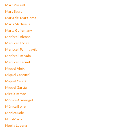
Marc Rossell
Marc Saura
Maria del Mar Coma
Maria Martisella
Marta Guilemany
Meritxell Alcobé
Meritxell López
Meritxell Palmitjavila
Meritxell Rabadà
Meritxell Teruel
Miquel Aleix
Miquel Canturri
Miquel Català
Miquel Garcia
Mireia Ramos
Mònica Armengol
Mònica Bonell
Mònica Solé
Nino Marot
Noelia Lucena