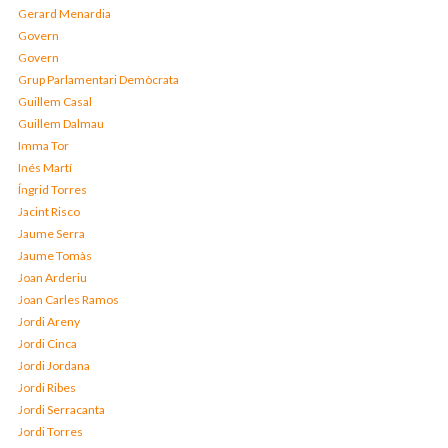
Gerard Menardia
Govern
Govern
Grup Parlamentari Demòcrata
Guillem Casal
Guillem Dalmau
Imma Tor
Inés Martí
Íngrid Torres
Jacint Risco
Jaume Serra
Jaume Tomàs
Joan Arderiu
Joan Carles Ramos
Jordi Areny
Jordi Cinca
Jordi Jordana
Jordi Ribes
Jordi Serracanta
Jordi Torres