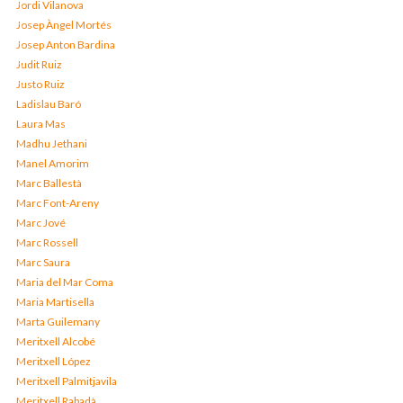
Jordi Vilanova
Josep Àngel Mortés
Josep Anton Bardina
Judit Ruiz
Justo Ruiz
Ladislau Baró
Laura Mas
Madhu Jethani
Manel Amorim
Marc Ballestà
Marc Font-Areny
Marc Jové
Marc Rossell
Marc Saura
Maria del Mar Coma
Maria Martisella
Marta Guilemany
Meritxell Alcobé
Meritxell López
Meritxell Palmitjavila
Meritxell Rabadà