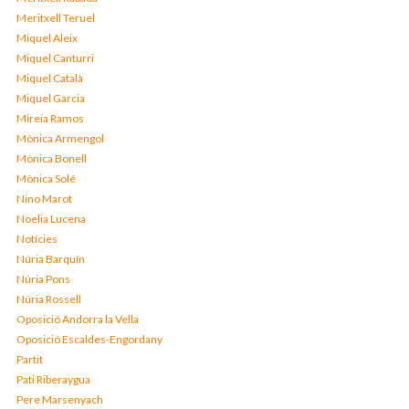
Meritxell Teruel
Miquel Aleix
Miquel Canturri
Miquel Català
Miquel Garcia
Mireia Ramos
Mònica Armengol
Mònica Bonell
Mònica Solé
Nino Marot
Noelia Lucena
Notícies
Núria Barquín
Núria Pons
Núria Rossell
Oposició Andorra la Vella
Oposició Escaldes-Engordany
Partit
Pati Riberaygua
Pere Marsenyach