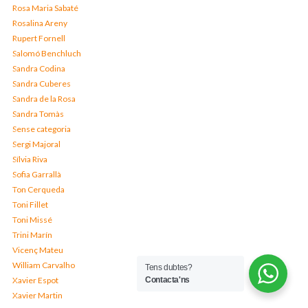
Rosa Maria Sabaté
Rosalina Areny
Rupert Fornell
Salomó Benchluch
Sandra Codina
Sandra Cuberes
Sandra de la Rosa
Sandra Tomàs
Sense categoria
Sergi Majoral
Sílvia Riva
Sofia Garrallà
Ton Cerqueda
Toni Fillet
Toni Missé
Trini Marín
Vicenç Mateu
William Carvalho
Tens dubtes?
Xavier Espot
Contacta'ns
Xavier Martin