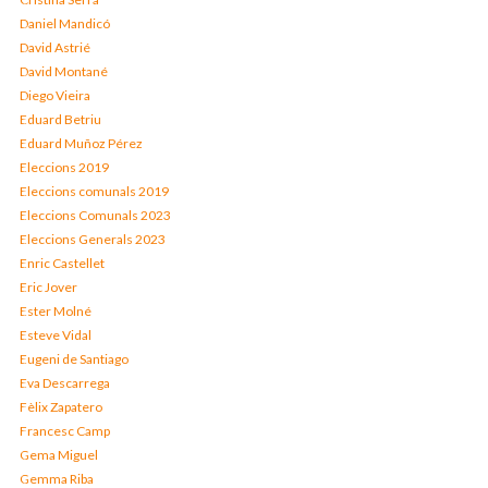
Daniel Mandicó
David Astrié
David Montané
Diego Vieira
Eduard Betriu
Eduard Muñoz Pérez
Eleccions 2019
Eleccions comunals 2019
Eleccions Comunals 2023
Eleccions Generals 2023
Enric Castellet
Eric Jover
Ester Molné
Esteve Vidal
Eugeni de Santiago
Eva Descarrega
Fèlix Zapatero
Francesc Camp
Gema Miguel
Gemma Riba