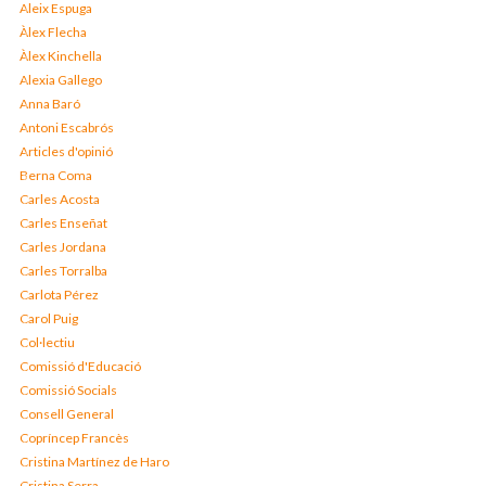
Aleix Espuga
Àlex Flecha
Àlex Kinchella
Alexia Gallego
Anna Baró
Antoni Escabrós
Articles d'opinió
Berna Coma
Carles Acosta
Carles Enseñat
Carles Jordana
Carles Torralba
Carlota Pérez
Carol Puig
Col·lectiu
Comissió d'Educació
Comissió Socials
Consell General
Copríncep Francès
Cristina Martínez de Haro
Cristina Serra