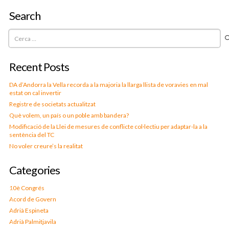
Search
Cerca:
Recent Posts
DA d’Andorra la Vella recorda a la majoria la llarga llista de voravies en mal
estat on cal invertir
Registre de societats actualitzat
Què volem, un país o un poble amb bandera?
Modificació de la Llei de mesures de conflicte col·lectiu per adaptar-la a la
sentència del TC
No voler creure’s la realitat
Categories
10è Congrés
Acord de Govern
Adrià Espineta
Adrià Palmitjavila