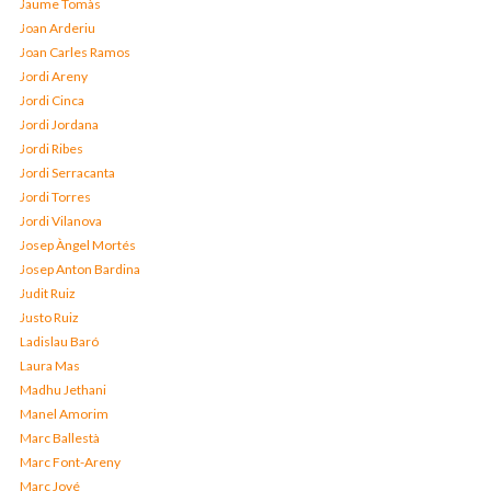
Jaume Tomàs
Joan Arderiu
Joan Carles Ramos
Jordi Areny
Jordi Cinca
Jordi Jordana
Jordi Ribes
Jordi Serracanta
Jordi Torres
Jordi Vilanova
Josep Àngel Mortés
Josep Anton Bardina
Judit Ruiz
Justo Ruiz
Ladislau Baró
Laura Mas
Madhu Jethani
Manel Amorim
Marc Ballestà
Marc Font-Areny
Marc Jové