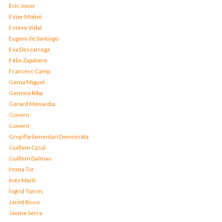
Eric Jover
Ester Molné
Esteve Vidal
Eugeni de Santiago
Eva Descarrega
Fèlix Zapatero
Francesc Camp
Gema Miguel
Gemma Riba
Gerard Menardia
Govern
Govern
Grup Parlamentari Demòcrata
Guillem Casal
Guillem Dalmau
Imma Tor
Inés Martí
Íngrid Torres
Jacint Risco
Jaume Serra