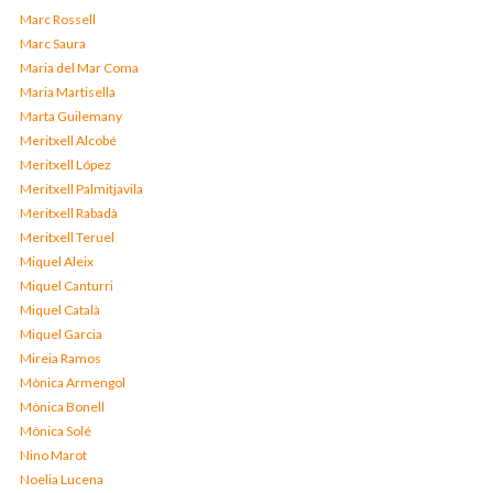
Marc Rossell
Marc Saura
Maria del Mar Coma
Maria Martisella
Marta Guilemany
Meritxell Alcobé
Meritxell López
Meritxell Palmitjavila
Meritxell Rabadà
Meritxell Teruel
Miquel Aleix
Miquel Canturri
Miquel Català
Miquel Garcia
Mireia Ramos
Mònica Armengol
Mònica Bonell
Mònica Solé
Nino Marot
Noelia Lucena