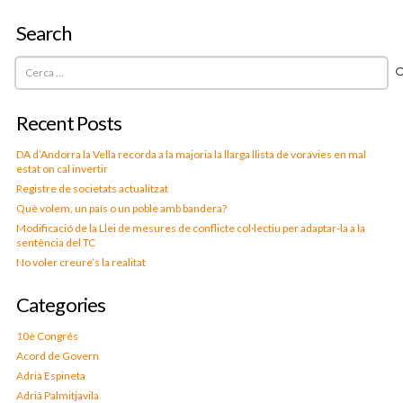
Search
Cerca:
Recent Posts
DA d’Andorra la Vella recorda a la majoria la llarga llista de voravies en mal
estat on cal invertir
Registre de societats actualitzat
Què volem, un país o un poble amb bandera?
Modificació de la Llei de mesures de conflicte col·lectiu per adaptar-la a la
sentència del TC
No voler creure’s la realitat
Categories
10è Congrés
Acord de Govern
Adrià Espineta
Adrià Palmitjavila