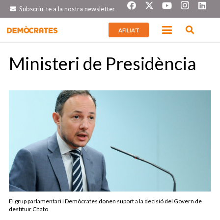
Subscriu-te a la nostra newsletter
AFILIA’T
Ministeri de Presidència
El grup parlamentari i Demòcrates donen suport a la decisió del Govern de
destituir Chato