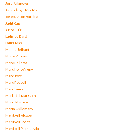
Jordi Vilanova
Josep Àngel Mortés
Josep Anton Bardina
Judit Ruiz
Justo Ruiz
Ladislau Baró
Laura Mas
Madhu Jethani
Manel Amorim
Marc Ballestà
Marc Font-Areny
Marc Jové
Marc Rossell
Marc Saura
Maria del Mar Coma
Maria Martisella
Marta Guilemany
Meritxell Alcobé
Meritxell López
Meritxell Palmitjavila