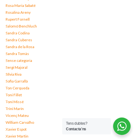
Rosa Maria Sabaté
Rosalina Areny
Rupert Fornell
Salomó Benchluch
Sandra Codina
Sandra Cuberes
Sandra de la Rosa
Sandra Tomàs
Sense categoria
Sergi Majoral
Sílvia Riva
Sofia Garrallà
Ton Cerqueda
Toni Fillet
Toni Missé
Trini Marín
Vicenç Mateu
William Carvalho
Tens dubtes?
Xavier Espot
Contacta'ns
Xavier Martin