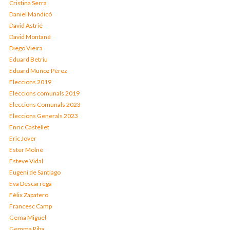
Cristina Serra
Daniel Mandicó
David Astrié
David Montané
Diego Vieira
Eduard Betriu
Eduard Muñoz Pérez
Eleccions 2019
Eleccions comunals 2019
Eleccions Comunals 2023
Eleccions Generals 2023
Enric Castellet
Eric Jover
Ester Molné
Esteve Vidal
Eugeni de Santiago
Eva Descarrega
Fèlix Zapatero
Francesc Camp
Gema Miguel
Gemma Riba