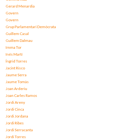
Gerard Menardia
Govern
Govern
Grup Parlamentari Demòcrata
Guillem Casal
Guillem Dalmau
Imma Tor
Inés Martí
Íngrid Torres
Jacint Risco
Jaume Serra
Jaume Tomàs
Joan Arderiu
Joan Carles Ramos
Jordi Areny
Jordi Cinca
Jordi Jordana
Jordi Ribes
Jordi Serracanta
Jordi Torres