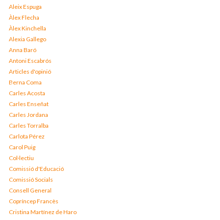
Aleix Espuga
Àlex Flecha
Àlex Kinchella
Alexia Gallego
Anna Baró
Antoni Escabrós
Articles d'opinió
Berna Coma
Carles Acosta
Carles Enseñat
Carles Jordana
Carles Torralba
Carlota Pérez
Carol Puig
Col·lectiu
Comissió d'Educació
Comissió Socials
Consell General
Copríncep Francès
Cristina Martínez de Haro