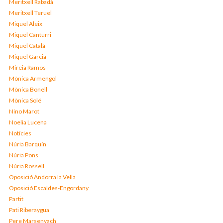
Meritxell Rabadà
Meritxell Teruel
Miquel Aleix
Miquel Canturri
Miquel Català
Miquel Garcia
Mireia Ramos
Mònica Armengol
Mònica Bonell
Mònica Solé
Nino Marot
Noelia Lucena
Notícies
Núria Barquín
Núria Pons
Núria Rossell
Oposició Andorra la Vella
Oposició Escaldes-Engordany
Partit
Pati Riberaygua
Pere Marsenyach