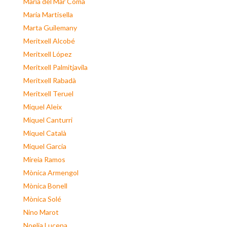
Maria del Mar Coma
Maria Martisella
Marta Guilemany
Meritxell Alcobé
Meritxell López
Meritxell Palmitjavila
Meritxell Rabadà
Meritxell Teruel
Miquel Aleix
Miquel Canturri
Miquel Català
Miquel Garcia
Mireia Ramos
Mònica Armengol
Mònica Bonell
Mònica Solé
Nino Marot
Noelia Lucena