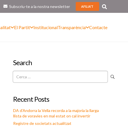
Subscriu-te a la nostra newsletter
AFILIA’T
alitat
El Partit
Institucional
Transparència
Contacte
Search
Cerca:
Recent Posts
DA d’Andorra la Vella recorda a la majoria la llarga
llista de voravies en mal estat on cal invertir
Registre de societats actualitzat