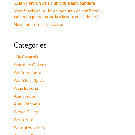
Què volem, un país o un poble amb bandera?
Modificació de la Llei de mesures de conflicte
col·lectiu per adaptar-la a la sentència del TC
No voler creure’s la realitat
Categories
10è Congrés
Acord de Govern
Adrià Espineta
Adrià Palmitjavila
Aleix Espuga
Àlex Flecha
Àlex Kinchella
Alexia Gallego
Anna Baró
Antoni Escabrós