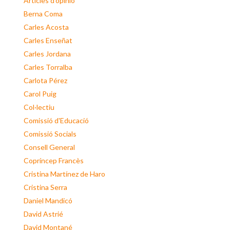
Articles d'opinió
Berna Coma
Carles Acosta
Carles Enseñat
Carles Jordana
Carles Torralba
Carlota Pérez
Carol Puig
Col·lectiu
Comissió d'Educació
Comissió Socials
Consell General
Copríncep Francès
Cristina Martínez de Haro
Cristina Serra
Daniel Mandicó
David Astrié
David Montané