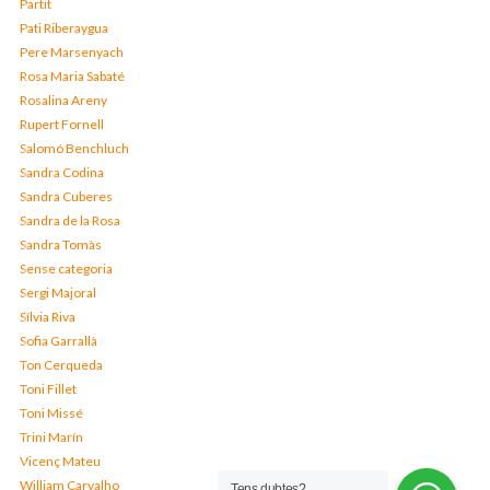
Partit
Pati Riberaygua
Pere Marsenyach
Rosa Maria Sabaté
Rosalina Areny
Rupert Fornell
Salomó Benchluch
Sandra Codina
Sandra Cuberes
Sandra de la Rosa
Sandra Tomàs
Sense categoria
Sergi Majoral
Sílvia Riva
Sofia Garrallà
Ton Cerqueda
Toni Fillet
Toni Missé
Trini Marín
Vicenç Mateu
William Carvalho
Tens dubtes?