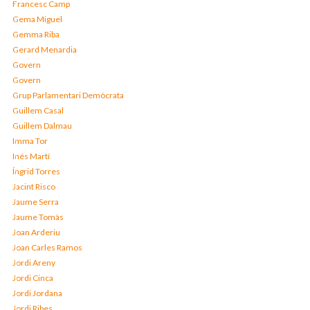
Francesc Camp
Gema Miguel
Gemma Riba
Gerard Menardia
Govern
Govern
Grup Parlamentari Demòcrata
Guillem Casal
Guillem Dalmau
Imma Tor
Inés Martí
Íngrid Torres
Jacint Risco
Jaume Serra
Jaume Tomàs
Joan Arderiu
Joan Carles Ramos
Jordi Areny
Jordi Cinca
Jordi Jordana
Jordi Ribes