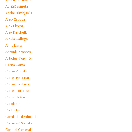
Adrià Espineta
Adrià Palmitjavila
Aleix Espuga
Àlex Flecha
Àlex Kinchella
Alexia Gallego
Anna Baró
Antoni Escabrós
Articles d'opinió
Berna Coma
Carles Acosta
Carles Enseñat
Carles Jordana
Carles Torralba
Carlota Pérez
Carol Puig
Col·lectiu
Comissió d'Educació
Comissió Socials
Consell General