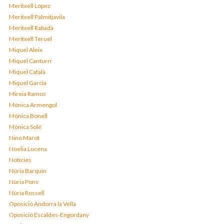
Meritxell López
Meritxell Palmitjavila
Meritxell Rabadà
Meritxell Teruel
Miquel Aleix
Miquel Canturri
Miquel Català
Miquel Garcia
Mireia Ramos
Mònica Armengol
Mònica Bonell
Mònica Solé
Nino Marot
Noelia Lucena
Notícies
Núria Barquín
Núria Pons
Núria Rossell
Oposició Andorra la Vella
Oposició Escaldes-Engordany