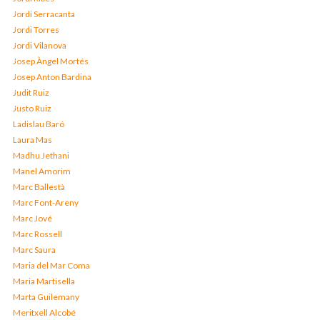
Jordi Serracanta
Jordi Torres
Jordi Vilanova
Josep Àngel Mortés
Josep Anton Bardina
Judit Ruiz
Justo Ruiz
Ladislau Baró
Laura Mas
Madhu Jethani
Manel Amorim
Marc Ballestà
Marc Font-Areny
Marc Jové
Marc Rossell
Marc Saura
Maria del Mar Coma
Maria Martisella
Marta Guilemany
Meritxell Alcobé