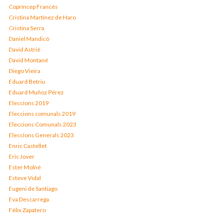
Copríncep Francès
Cristina Martínez de Haro
Cristina Serra
Daniel Mandicó
David Astrié
David Montané
Diego Vieira
Eduard Betriu
Eduard Muñoz Pérez
Eleccions 2019
Eleccions comunals 2019
Eleccions Comunals 2023
Eleccions Generals 2023
Enric Castellet
Eric Jover
Ester Molné
Esteve Vidal
Eugeni de Santiago
Eva Descarrega
Fèlix Zapatero