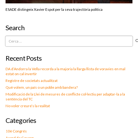
ESADE distingeix Xavier Espot per la seva trajectòria política
Search
Cerca:
Recent Posts
DA d’Andorra la Vella recorda a la majoria la llarga llista de voravies en mal
estat on cal invertir
Registre de societats actualitzat
Què volem, un país o un poble amb bandera?
Modificació de la Llei de mesures de conflicte col·lectiu per adaptar-la a la
sentència del TC
No voler creure’s la realitat
Categories
10è Congrés
Acord de Govern