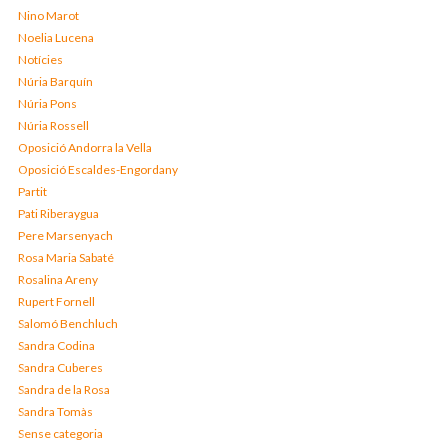
Nino Marot
Noelia Lucena
Notícies
Núria Barquín
Núria Pons
Núria Rossell
Oposició Andorra la Vella
Oposició Escaldes-Engordany
Partit
Pati Riberaygua
Pere Marsenyach
Rosa Maria Sabaté
Rosalina Areny
Rupert Fornell
Salomó Benchluch
Sandra Codina
Sandra Cuberes
Sandra de la Rosa
Sandra Tomàs
Sense categoria