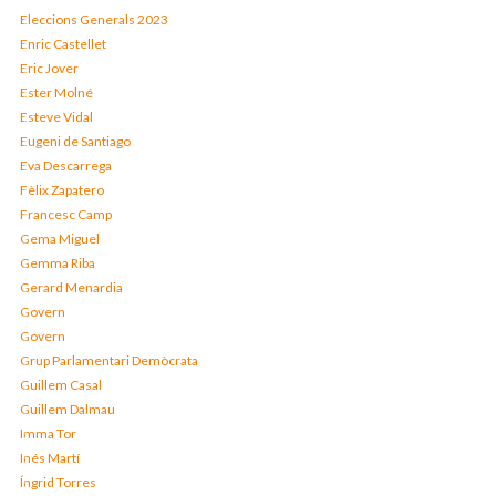
Eleccions Generals 2023
Enric Castellet
Eric Jover
Ester Molné
Esteve Vidal
Eugeni de Santiago
Eva Descarrega
Fèlix Zapatero
Francesc Camp
Gema Miguel
Gemma Riba
Gerard Menardia
Govern
Govern
Grup Parlamentari Demòcrata
Guillem Casal
Guillem Dalmau
Imma Tor
Inés Martí
Íngrid Torres