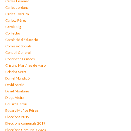
Carles Enseñat
Carles Jordana
Carles Torralba
Carlota Pérez
Carol Puig
Col·lectiu
Comissió d'Educació
Comissió Socials
Consell General
Copríncep Francès
Cristina Martínez de Haro
Cristina Serra
Daniel Mandicó
David Astrié
David Montané
Diego Vieira
Eduard Betriu
Eduard Muñoz Pérez
Eleccions 2019
Eleccions comunals 2019
Eleccions Comunals 2023