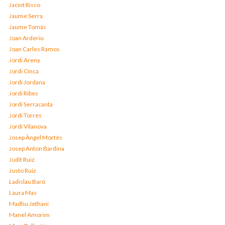
Jacint Risco
Jaume Serra
Jaume Tomàs
Joan Arderiu
Joan Carles Ramos
Jordi Areny
Jordi Cinca
Jordi Jordana
Jordi Ribes
Jordi Serracanta
Jordi Torres
Jordi Vilanova
Josep Àngel Mortés
Josep Anton Bardina
Judit Ruiz
Justo Ruiz
Ladislau Baró
Laura Mas
Madhu Jethani
Manel Amorim