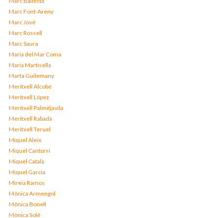
Marc Ballestà
Marc Font-Areny
Marc Jové
Marc Rossell
Marc Saura
Maria del Mar Coma
Maria Martisella
Marta Guilemany
Meritxell Alcobé
Meritxell López
Meritxell Palmitjavila
Meritxell Rabadà
Meritxell Teruel
Miquel Aleix
Miquel Canturri
Miquel Català
Miquel Garcia
Mireia Ramos
Mònica Armengol
Mònica Bonell
Mònica Solé