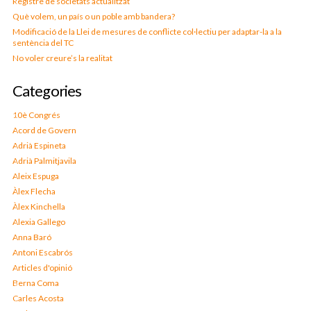
Registre de societats actualitzat
Què volem, un país o un poble amb bandera?
Modificació de la Llei de mesures de conflicte col·lectiu per adaptar-la a la
sentència del TC
No voler creure’s la realitat
Categories
10è Congrés
Acord de Govern
Adrià Espineta
Adrià Palmitjavila
Aleix Espuga
Àlex Flecha
Àlex Kinchella
Alexia Gallego
Anna Baró
Antoni Escabrós
Articles d'opinió
Berna Coma
Carles Acosta