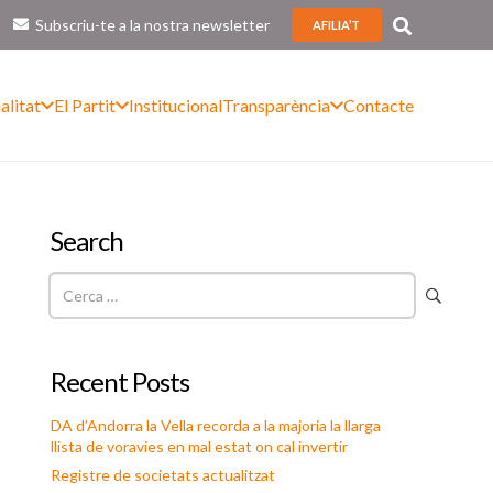
Subscriu-te a la nostra newsletter
AFILIA’T
alitat
El Partit
Institucional
Transparència
Contacte
Search
Cerca:
Recent Posts
DA d’Andorra la Vella recorda a la majoria la llarga
llista de voravies en mal estat on cal invertir
Registre de societats actualitzat