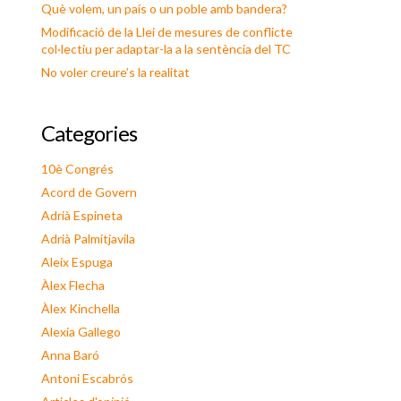
Què volem, un país o un poble amb bandera?
Modificació de la Llei de mesures de conflicte
col·lectiu per adaptar-la a la sentència del TC
No voler creure’s la realitat
Categories
10è Congrés
Acord de Govern
Adrià Espineta
Adrià Palmitjavila
Aleix Espuga
Àlex Flecha
Àlex Kinchella
Alexia Gallego
Anna Baró
Antoni Escabrós