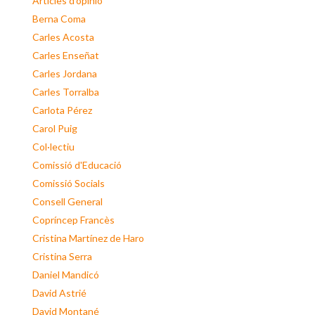
Articles d'opinió
Berna Coma
Carles Acosta
Carles Enseñat
Carles Jordana
Carles Torralba
Carlota Pérez
Carol Puig
Col·lectiu
Comissió d'Educació
Comissió Socials
Consell General
Copríncep Francès
Cristina Martínez de Haro
Cristina Serra
Daniel Mandicó
David Astrié
David Montané