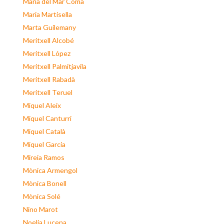
Maria del Mar Coma
Maria Martisella
Marta Guilemany
Meritxell Alcobé
Meritxell López
Meritxell Palmitjavila
Meritxell Rabadà
Meritxell Teruel
Miquel Aleix
Miquel Canturri
Miquel Català
Miquel Garcia
Mireia Ramos
Mònica Armengol
Mònica Bonell
Mònica Solé
Nino Marot
Noelia Lucena