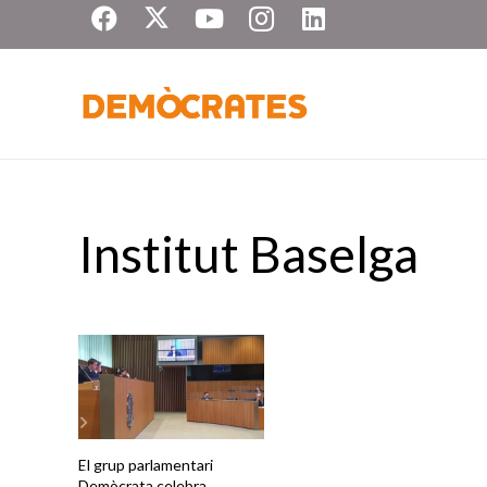
Institut Baselga
El grup parlamentari
Demòcrata celebra