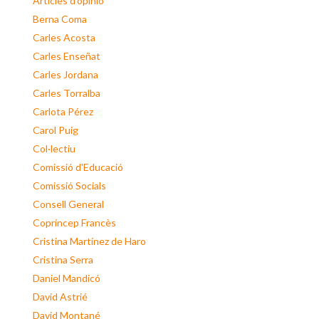
Articles d'opinió
Berna Coma
Carles Acosta
Carles Enseñat
Carles Jordana
Carles Torralba
Carlota Pérez
Carol Puig
Col·lectiu
Comissió d'Educació
Comissió Socials
Consell General
Copríncep Francès
Cristina Martínez de Haro
Cristina Serra
Daniel Mandicó
David Astrié
David Montané