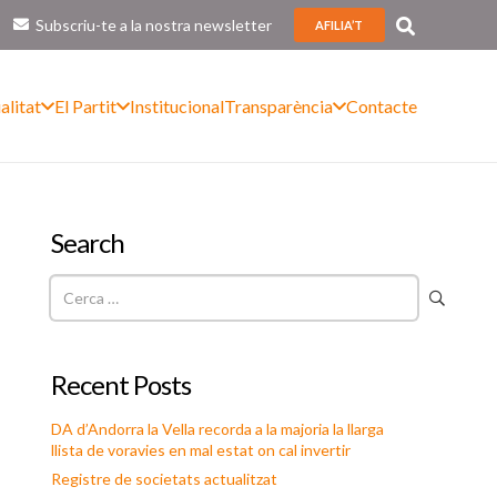
Subscriu-te a la nostra newsletter
AFILIA’T
alitat
El Partit
Institucional
Transparència
Contacte
Search
Cerca:
Recent Posts
DA d’Andorra la Vella recorda a la majoria la llarga
llista de voravies en mal estat on cal invertir
Registre de societats actualitzat