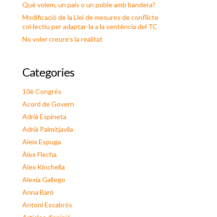
Què volem, un país o un poble amb bandera?
Modificació de la Llei de mesures de conflicte
col·lectiu per adaptar-la a la sentència del TC
No voler creure’s la realitat
Categories
10è Congrés
Acord de Govern
Adrià Espineta
Adrià Palmitjavila
Aleix Espuga
Àlex Flecha
Àlex Kinchella
Alexia Gallego
Anna Baró
Antoni Escabrós