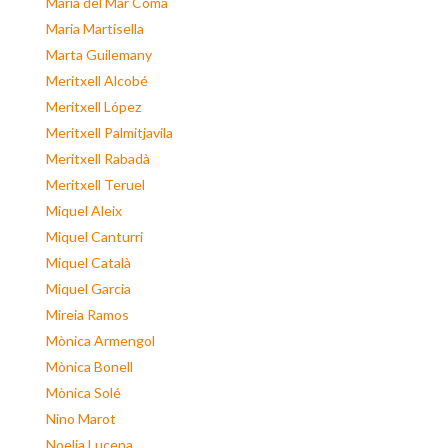
Maria del Mar Coma
Maria Martisella
Marta Guilemany
Meritxell Alcobé
Meritxell López
Meritxell Palmitjavila
Meritxell Rabadà
Meritxell Teruel
Miquel Aleix
Miquel Canturri
Miquel Català
Miquel Garcia
Mireia Ramos
Mònica Armengol
Mònica Bonell
Mònica Solé
Nino Marot
Noelia Lucena