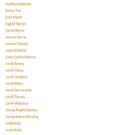
Guillem Dalmau
Imma Tor
Inés Martí
Íngrid Torres
Jacint Risco
Jaume Serra
Jaume Tomàs
Joan Arderiu
Joan Carles Ramos
Jordi Areny
Jordi Cinca
Jordi Jordana
Jordi Ribes
Jordi Serracanta
Jordi Torres
Jordi Vilanova
Josep Àngel Mortés
Josep Anton Bardina
Judit Ruiz
Justo Ruiz