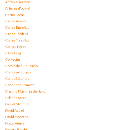
Antoni Escabrós
Articles d'opinió
Berna Coma
Carles Acosta
Carles Enseñat
Carles Jordana
Carles Torralba
Carlota Pérez
Carol Puig
Col·lectiu
Comissió d'Educació
Comissió Socials
Consell General
Copríncep Francès
Cristina Martínez de Haro
Cristina Serra
Daniel Mandicó
David Astrié
David Montané
Diego Vieira
Eduard Betriu