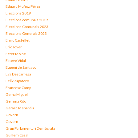
Eduard Muñoz Pérez
Eleccions 2019
Eleccions comunals 2019
Eleccions Comunals 2023
Eleccions Generals 2023
Enric Castellet
Eric Jover
Ester Molné
Esteve Vidal
Eugeni de Santiago
Eva Descarrega
Fèlix Zapatero
Francesc Camp
Gema Miguel
Gemma Riba
Gerard Menardia
Govern
Govern
Grup Parlamentari Demòcrata
Guillem Casal