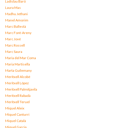
Ladislau Baró
Laura Mas
Madhu Jethani
Manel Amorim
Marc Ballestà
Marc Font-Areny
Marc Jové
Marc Rossell
Marc Saura
Maria del Mar Coma
Maria Martisella
Marta Guilemany
Meritxell Alcobé
Meritxell López
Meritxell Palmitjavila
Meritxell Rabadà
Meritxell Teruel
Miquel Aleix
Miquel Canturri
Miquel Català
Miquel Garcia