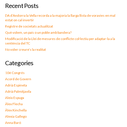
Recent Posts
DA d’Andorra la Vella recorda a la majoria la llarga llista de voravies en mal
estat on cal invertir
Registre de societats actualitzat
Què volem, un país o un poble amb bandera?
Modificació de la Llei de mesures de conflicte col·lectiu per adaptar-la a la
sentència del TC
No voler creure’s la realitat
Categories
10è Congrés
Acord de Govern
Adrià Espineta
Adrià Palmitjavila
Aleix Espuga
Àlex Flecha
Àlex Kinchella
Alexia Gallego
Anna Baró