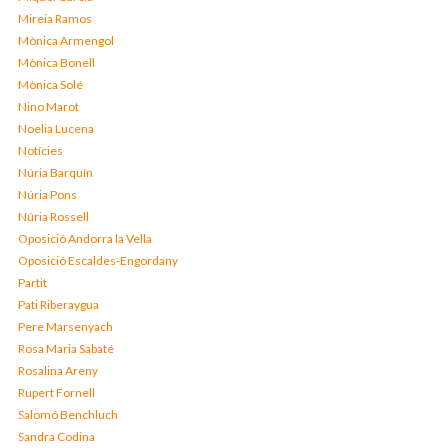
Mireia Ramos
Mònica Armengol
Mònica Bonell
Mònica Solé
Nino Marot
Noelia Lucena
Notícies
Núria Barquín
Núria Pons
Núria Rossell
Oposició Andorra la Vella
Oposició Escaldes-Engordany
Partit
Pati Riberaygua
Pere Marsenyach
Rosa Maria Sabaté
Rosalina Areny
Rupert Fornell
Salomó Benchluch
Sandra Codina