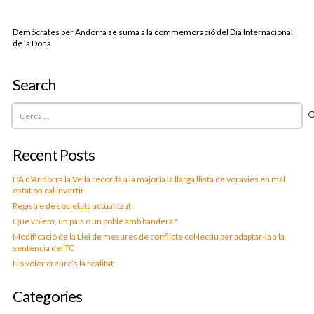
Demòcrates per Andorra se suma a la commemoració del Dia Internacional
de la Dona
Search
Cerca:
Recent Posts
DA d’Andorra la Vella recorda a la majoria la llarga llista de voravies en mal
estat on cal invertir
Registre de societats actualitzat
Què volem, un país o un poble amb bandera?
Modificació de la Llei de mesures de conflicte col·lectiu per adaptar-la a la
sentència del TC
No voler creure’s la realitat
Categories