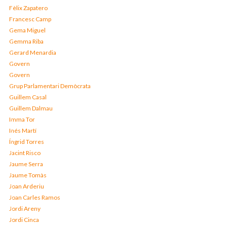
Fèlix Zapatero
Francesc Camp
Gema Miguel
Gemma Riba
Gerard Menardia
Govern
Govern
Grup Parlamentari Demòcrata
Guillem Casal
Guillem Dalmau
Imma Tor
Inés Martí
Íngrid Torres
Jacint Risco
Jaume Serra
Jaume Tomàs
Joan Arderiu
Joan Carles Ramos
Jordi Areny
Jordi Cinca