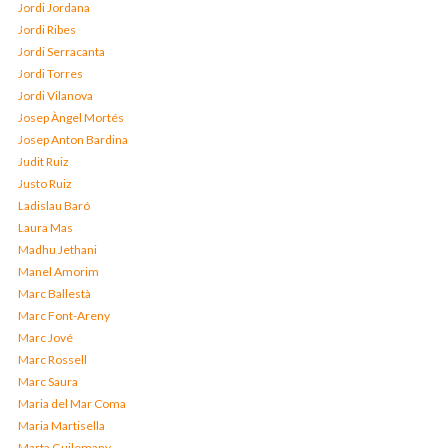
Jordi Jordana
Jordi Ribes
Jordi Serracanta
Jordi Torres
Jordi Vilanova
Josep Àngel Mortés
Josep Anton Bardina
Judit Ruiz
Justo Ruiz
Ladislau Baró
Laura Mas
Madhu Jethani
Manel Amorim
Marc Ballestà
Marc Font-Areny
Marc Jové
Marc Rossell
Marc Saura
Maria del Mar Coma
Maria Martisella
Marta Guilemany