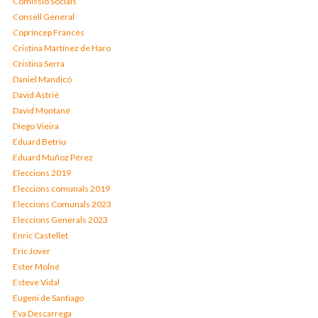
Comissió Socials
Consell General
Copríncep Francès
Cristina Martínez de Haro
Cristina Serra
Daniel Mandicó
David Astrié
David Montané
Diego Vieira
Eduard Betriu
Eduard Muñoz Pérez
Eleccions 2019
Eleccions comunals 2019
Eleccions Comunals 2023
Eleccions Generals 2023
Enric Castellet
Eric Jover
Ester Molné
Esteve Vidal
Eugeni de Santiago
Eva Descarrega