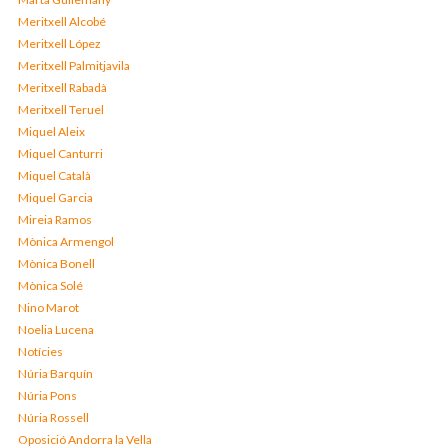
Meritxell Alcobé
Meritxell López
Meritxell Palmitjavila
Meritxell Rabadà
Meritxell Teruel
Miquel Aleix
Miquel Canturri
Miquel Català
Miquel Garcia
Mireia Ramos
Mònica Armengol
Mònica Bonell
Mònica Solé
Nino Marot
Noelia Lucena
Notícies
Núria Barquín
Núria Pons
Núria Rossell
Oposició Andorra la Vella