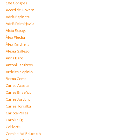
10è Congrés
Acord de Govern
Adrià Espineta
Adrià Palmitjavila
Aleix Espuga
Àlex Flecha
Àlex Kinchella
Alexia Gallego
Anna Baró
Antoni Escabrós
Articles d'opinió
Berna Coma
Carles Acosta
Carles Enseñat
Carles Jordana
Carles Torralba
Carlota Pérez
Carol Puig
Col·lectiu
Comissió d'Educació