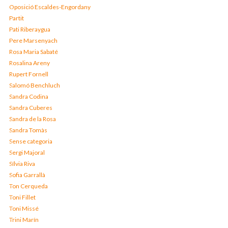
Oposició Escaldes-Engordany
Partit
Pati Riberaygua
Pere Marsenyach
Rosa Maria Sabaté
Rosalina Areny
Rupert Fornell
Salomó Benchluch
Sandra Codina
Sandra Cuberes
Sandra de la Rosa
Sandra Tomàs
Sense categoria
Sergi Majoral
Sílvia Riva
Sofia Garrallà
Ton Cerqueda
Toni Fillet
Toni Missé
Trini Marín