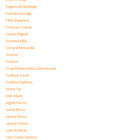
Eugeni de Santiago
Eva Descarrega
Fèlix Zapatero
Francesc Camp
Gema Miguel
Gemma Riba
Gerard Menardia
Govern
Govern
Grup Parlamentari Demòcrata
Guillem Casal
Guillem Dalmau
Imma Tor
Inés Martí
Íngrid Torres
Jacint Risco
Jaume Serra
Jaume Tomàs
Joan Arderiu
Joan Carles Ramos