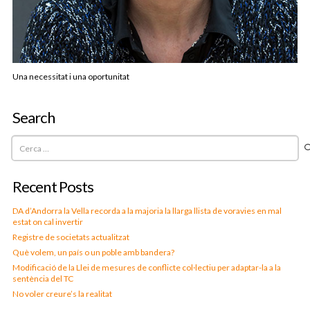
Una necessitat i una oportunitat
Search
Cerca:
Recent Posts
DA d’Andorra la Vella recorda a la majoria la llarga llista de voravies en mal
estat on cal invertir
Registre de societats actualitzat
Què volem, un país o un poble amb bandera?
Modificació de la Llei de mesures de conflicte col·lectiu per adaptar-la a la
sentència del TC
No voler creure’s la realitat