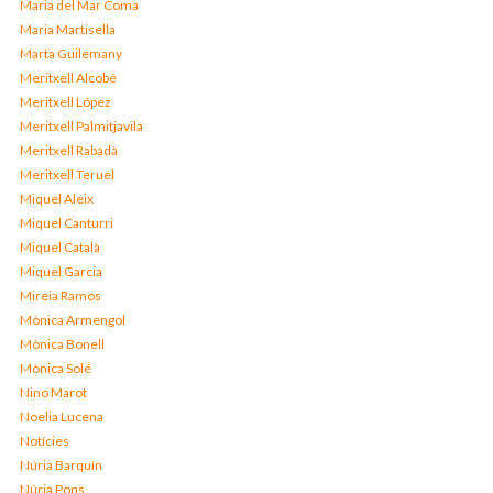
Maria del Mar Coma
Maria Martisella
Marta Guilemany
Meritxell Alcobé
Meritxell López
Meritxell Palmitjavila
Meritxell Rabadà
Meritxell Teruel
Miquel Aleix
Miquel Canturri
Miquel Català
Miquel Garcia
Mireia Ramos
Mònica Armengol
Mònica Bonell
Mònica Solé
Nino Marot
Noelia Lucena
Notícies
Núria Barquín
Núria Pons