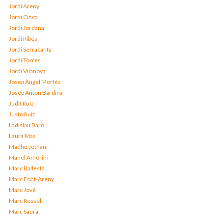
Jordi Areny
Jordi Cinca
Jordi Jordana
Jordi Ribes
Jordi Serracanta
Jordi Torres
Jordi Vilanova
Josep Àngel Mortés
Josep Anton Bardina
Judit Ruiz
Justo Ruiz
Ladislau Baró
Laura Mas
Madhu Jethani
Manel Amorim
Marc Ballestà
Marc Font-Areny
Marc Jové
Marc Rossell
Marc Saura