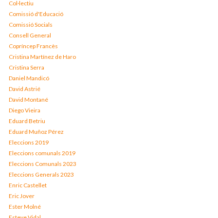
Col·lectiu
Comissió d'Educació
Comissió Socials
Consell General
Copríncep Francès
Cristina Martínez de Haro
Cristina Serra
Daniel Mandicó
David Astrié
David Montané
Diego Vieira
Eduard Betriu
Eduard Muñoz Pérez
Eleccions 2019
Eleccions comunals 2019
Eleccions Comunals 2023
Eleccions Generals 2023
Enric Castellet
Eric Jover
Ester Molné
Esteve Vidal