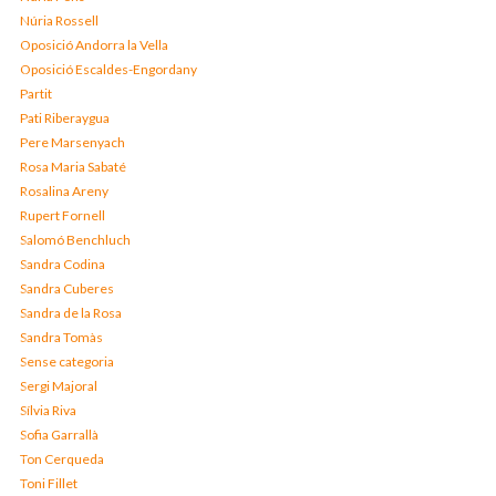
Núria Rossell
Oposició Andorra la Vella
Oposició Escaldes-Engordany
Partit
Pati Riberaygua
Pere Marsenyach
Rosa Maria Sabaté
Rosalina Areny
Rupert Fornell
Salomó Benchluch
Sandra Codina
Sandra Cuberes
Sandra de la Rosa
Sandra Tomàs
Sense categoria
Sergi Majoral
Sílvia Riva
Sofia Garrallà
Ton Cerqueda
Toni Fillet