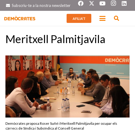
Subscriu-te a la nostra newsletter
AFILIA’T
Meritxell Palmitjavila
Demòcrates proposa Roser Suñé i Meritxell Palmitjavila per ocupar els
càrrecs de Síndica i Subsíndica al Consell General