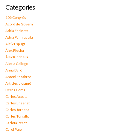
Categories
10è Congrés
Acord de Govern
Adrià Espineta
Adrià Palmitjavila
Aleix Espuga
Àlex Flecha
Àlex Kinchella
Alexia Gallego
Anna Baró
Antoni Escabrós
Articles d'opinió
Berna Coma
Carles Acosta
Carles Enseñat
Carles Jordana
Carles Torralba
Carlota Pérez
Carol Puig