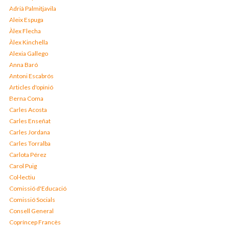
Adrià Palmitjavila
Aleix Espuga
Àlex Flecha
Àlex Kinchella
Alexia Gallego
Anna Baró
Antoni Escabrós
Articles d'opinió
Berna Coma
Carles Acosta
Carles Enseñat
Carles Jordana
Carles Torralba
Carlota Pérez
Carol Puig
Col·lectiu
Comissió d'Educació
Comissió Socials
Consell General
Copríncep Francès