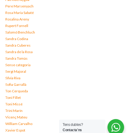
Pere Marsenyach
Rosa Maria Sabaté
Rosalina Areny
Rupert Fornell
Salomó Benchluch
Sandra Codina
Sandra Cuberes
Sandra de la Rosa
Sandra Tomàs
Sense categoria
Sergi Majoral
Sílvia Riva
Sofia Garrallà
Ton Cerqueda
Toni Fillet
Toni Missé
Trini Marín
Vicenç Mateu
William Carvalho
Tens dubtes?
Contacta'ns
Xavier Espot