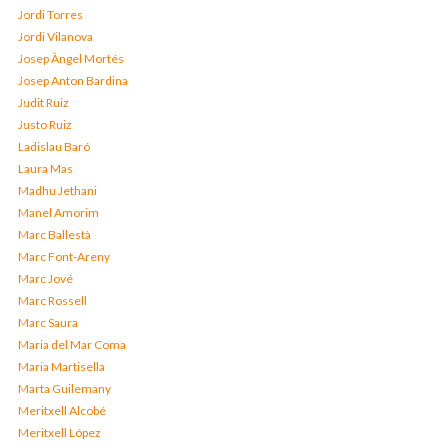
Jordi Torres
Jordi Vilanova
Josep Àngel Mortés
Josep Anton Bardina
Judit Ruiz
Justo Ruiz
Ladislau Baró
Laura Mas
Madhu Jethani
Manel Amorim
Marc Ballestà
Marc Font-Areny
Marc Jové
Marc Rossell
Marc Saura
Maria del Mar Coma
Maria Martisella
Marta Guilemany
Meritxell Alcobé
Meritxell López