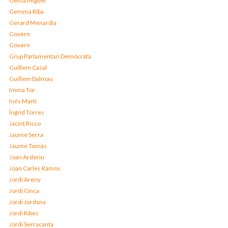
Gema Miguel
Gemma Riba
Gerard Menardia
Govern
Govern
Grup Parlamentari Demòcrata
Guillem Casal
Guillem Dalmau
Imma Tor
Inés Martí
Íngrid Torres
Jacint Risco
Jaume Serra
Jaume Tomàs
Joan Arderiu
Joan Carles Ramos
Jordi Areny
Jordi Cinca
Jordi Jordana
Jordi Ribes
Jordi Serracanta