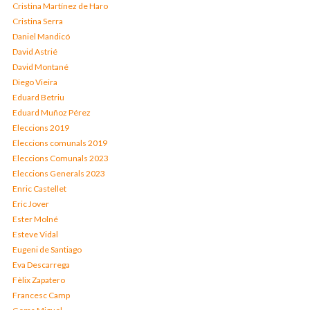
Cristina Martínez de Haro
Cristina Serra
Daniel Mandicó
David Astrié
David Montané
Diego Vieira
Eduard Betriu
Eduard Muñoz Pérez
Eleccions 2019
Eleccions comunals 2019
Eleccions Comunals 2023
Eleccions Generals 2023
Enric Castellet
Eric Jover
Ester Molné
Esteve Vidal
Eugeni de Santiago
Eva Descarrega
Fèlix Zapatero
Francesc Camp