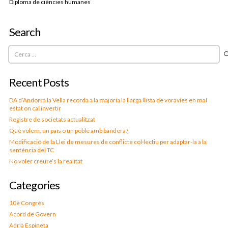
Diploma de ciències humanes
Search
Cerca:
Recent Posts
DA d’Andorra la Vella recorda a la majoria la llarga llista de voravies en mal
estat on cal invertir
Registre de societats actualitzat
Què volem, un país o un poble amb bandera?
Modificació de la Llei de mesures de conflicte col·lectiu per adaptar-la a la
sentència del TC
No voler creure’s la realitat
Categories
10è Congrés
Acord de Govern
Adrià Espineta