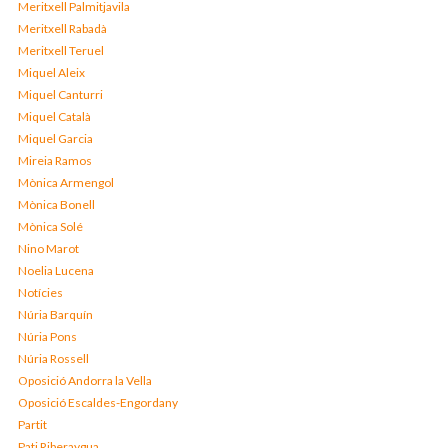
Meritxell Palmitjavila
Meritxell Rabadà
Meritxell Teruel
Miquel Aleix
Miquel Canturri
Miquel Català
Miquel Garcia
Mireia Ramos
Mònica Armengol
Mònica Bonell
Mònica Solé
Nino Marot
Noelia Lucena
Notícies
Núria Barquín
Núria Pons
Núria Rossell
Oposició Andorra la Vella
Oposició Escaldes-Engordany
Partit
Pati Riberaygua