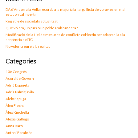
DA d’Andorra la Vella recorda a la majoria la llarga llista de voravies en mal
estat on cal invertir
Registre de societats actualitzat
Què volem, un país o un poble amb bandera?
Modificació de la Llei de mesures de conflicte col·lectiu per adaptar-la a la
sentència del TC
No voler creure’s la realitat
Categories
10è Congrés
Acord de Govern
Adrià Espineta
Adrià Palmitjavila
Aleix Espuga
Àlex Flecha
Àlex Kinchella
Alexia Gallego
Anna Baró
Antoni Escabrós