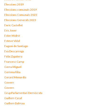
Eleccions 2019
Eleccions comunals 2019
Eleccions Comunals 2023
Eleccions Generals 2023
Enric Castellet
Eric Jover
Ester Molné
Esteve Vidal
Eugeni de Santiago
Eva Descarrega
Fèlix Zapatero
Francesc Camp
Gema Miguel
Gemma Riba
Gerard Menardia
Govern
Govern
Grup Parlamentari Demòcrata
Guillem Casal
Guillem Dalmau