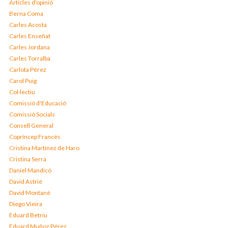
Articles d'opinió
Berna Coma
Carles Acosta
Carles Enseñat
Carles Jordana
Carles Torralba
Carlota Pérez
Carol Puig
Col·lectiu
Comissió d'Educació
Comissió Socials
Consell General
Copríncep Francès
Cristina Martínez de Haro
Cristina Serra
Daniel Mandicó
David Astrié
David Montané
Diego Vieira
Eduard Betriu
Eduard Muñoz Pérez