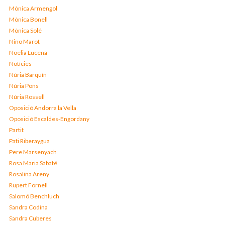
Mònica Armengol
Mònica Bonell
Mònica Solé
Nino Marot
Noelia Lucena
Notícies
Núria Barquín
Núria Pons
Núria Rossell
Oposició Andorra la Vella
Oposició Escaldes-Engordany
Partit
Pati Riberaygua
Pere Marsenyach
Rosa Maria Sabaté
Rosalina Areny
Rupert Fornell
Salomó Benchluch
Sandra Codina
Sandra Cuberes