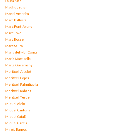
Laura Mas
Madhu Jethani
Manel Amorim
Marc Ballestà
Marc Font-Areny
Marc Jové
Marc Rossell
Marc Saura
Maria del Mar Coma
Maria Martisella
Marta Guilemany
Meritxell Alcobé
Meritxell López
Meritxell Palmitjavila
Meritxell Rabadà
Meritxell Teruel
Miquel Aleix
Miquel Canturri
Miquel Català
Miquel Garcia
Mireia Ramos