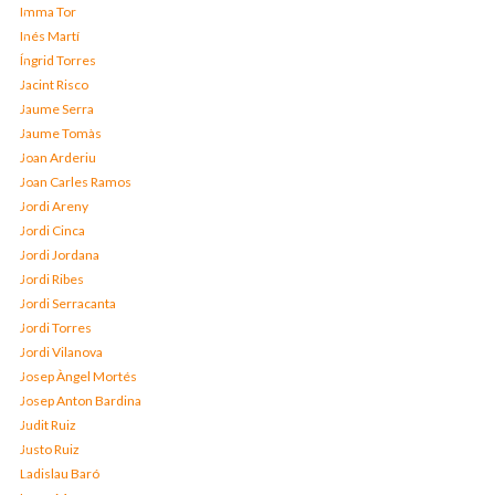
Imma Tor
Inés Martí
Íngrid Torres
Jacint Risco
Jaume Serra
Jaume Tomàs
Joan Arderiu
Joan Carles Ramos
Jordi Areny
Jordi Cinca
Jordi Jordana
Jordi Ribes
Jordi Serracanta
Jordi Torres
Jordi Vilanova
Josep Àngel Mortés
Josep Anton Bardina
Judit Ruiz
Justo Ruiz
Ladislau Baró