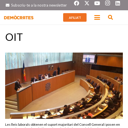
Subscriu-te a la nostra newsletter
AFILIA’T
OIT
Les lleis laborals obtenen el suport majoritari del Consell General i posen en