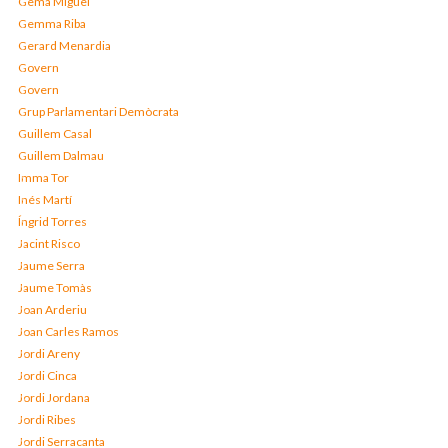
Gema Miguel
Gemma Riba
Gerard Menardia
Govern
Govern
Grup Parlamentari Demòcrata
Guillem Casal
Guillem Dalmau
Imma Tor
Inés Martí
Íngrid Torres
Jacint Risco
Jaume Serra
Jaume Tomàs
Joan Arderiu
Joan Carles Ramos
Jordi Areny
Jordi Cinca
Jordi Jordana
Jordi Ribes
Jordi Serracanta