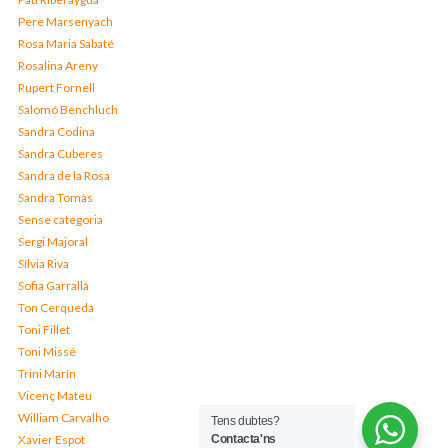
Pere Marsenyach
Rosa Maria Sabaté
Rosalina Areny
Rupert Fornell
Salomó Benchluch
Sandra Codina
Sandra Cuberes
Sandra de la Rosa
Sandra Tomàs
Sense categoria
Sergi Majoral
Sílvia Riva
Sofia Garrallà
Ton Cerqueda
Toni Fillet
Toni Missé
Trini Marín
Vicenç Mateu
William Carvalho
Tens dubtes?
Xavier Espot
Contacta'ns