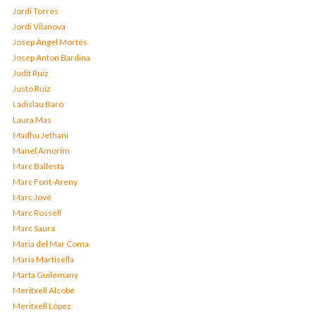
Jordi Torres
Jordi Vilanova
Josep Àngel Mortés
Josep Anton Bardina
Judit Ruiz
Justo Ruiz
Ladislau Baró
Laura Mas
Madhu Jethani
Manel Amorim
Marc Ballestà
Marc Font-Areny
Marc Jové
Marc Rossell
Marc Saura
Maria del Mar Coma
Maria Martisella
Marta Guilemany
Meritxell Alcobé
Meritxell López