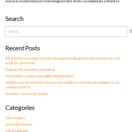
marxa la modernització i homologació dels drets sociolaborals a Andorra
Search
Cerca:
Recent Posts
DA d’Andorra la Vella recorda a la majoria la llarga llista de voravies en mal
estat on cal invertir
Registre de societats actualitzat
Què volem, un país o un poble amb bandera?
Modificació de la Llei de mesures de conflicte col·lectiu per adaptar-la a la
sentència del TC
No voler creure’s la realitat
Categories
10è Congrés
Acord de Govern
Adrià Espineta