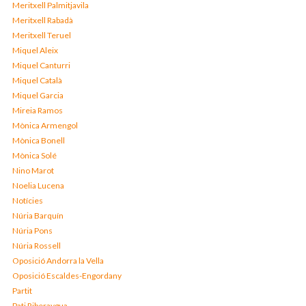
Meritxell Palmitjavila
Meritxell Rabadà
Meritxell Teruel
Miquel Aleix
Miquel Canturri
Miquel Català
Miquel Garcia
Mireia Ramos
Mònica Armengol
Mònica Bonell
Mònica Solé
Nino Marot
Noelia Lucena
Notícies
Núria Barquín
Núria Pons
Núria Rossell
Oposició Andorra la Vella
Oposició Escaldes-Engordany
Partit
Pati Riberaygua