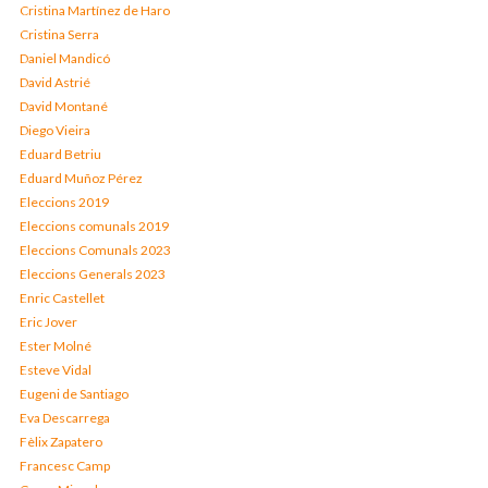
Cristina Martínez de Haro
Cristina Serra
Daniel Mandicó
David Astrié
David Montané
Diego Vieira
Eduard Betriu
Eduard Muñoz Pérez
Eleccions 2019
Eleccions comunals 2019
Eleccions Comunals 2023
Eleccions Generals 2023
Enric Castellet
Eric Jover
Ester Molné
Esteve Vidal
Eugeni de Santiago
Eva Descarrega
Fèlix Zapatero
Francesc Camp