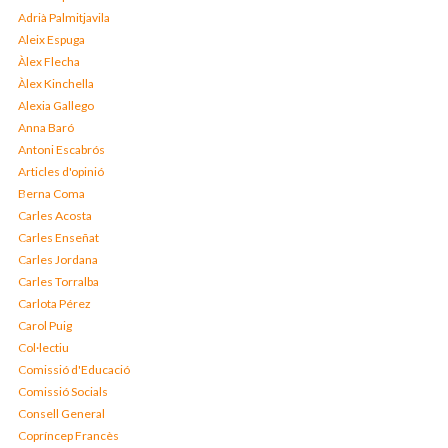
Adrià Palmitjavila
Aleix Espuga
Àlex Flecha
Àlex Kinchella
Alexia Gallego
Anna Baró
Antoni Escabrós
Articles d'opinió
Berna Coma
Carles Acosta
Carles Enseñat
Carles Jordana
Carles Torralba
Carlota Pérez
Carol Puig
Col·lectiu
Comissió d'Educació
Comissió Socials
Consell General
Copríncep Francès