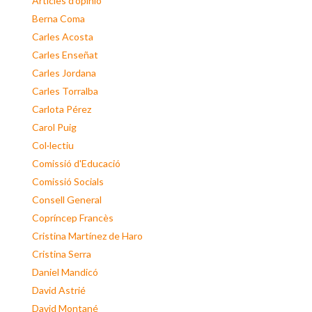
Articles d'opinió
Berna Coma
Carles Acosta
Carles Enseñat
Carles Jordana
Carles Torralba
Carlota Pérez
Carol Puig
Col·lectiu
Comissió d'Educació
Comissió Socials
Consell General
Copríncep Francès
Cristina Martínez de Haro
Cristina Serra
Daniel Mandicó
David Astrié
David Montané