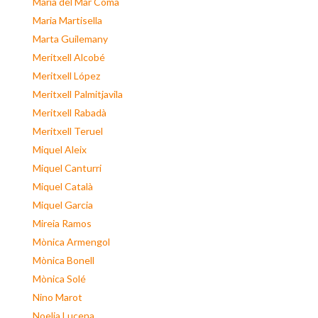
Maria del Mar Coma
Maria Martisella
Marta Guilemany
Meritxell Alcobé
Meritxell López
Meritxell Palmitjavila
Meritxell Rabadà
Meritxell Teruel
Miquel Aleix
Miquel Canturri
Miquel Català
Miquel Garcia
Mireia Ramos
Mònica Armengol
Mònica Bonell
Mònica Solé
Nino Marot
Noelia Lucena