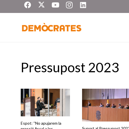
Pressupost 2023
Espot: “No apujarem la
Suport al Pressupost 202
pressió fiscal a les