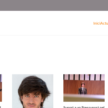
Inici
Actu
3,
Suport a un Pressupost pel