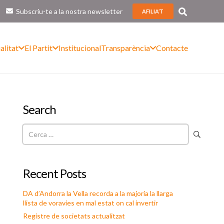
Subscriu-te a la nostra newsletter
AFILIA’T
alitat
El Partit
Institucional
Transparència
Contacte
Search
Cerca:
Recent Posts
DA d’Andorra la Vella recorda a la majoria la llarga
llista de voravies en mal estat on cal invertir
Registre de societats actualitzat