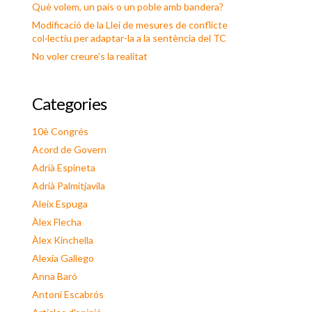
Què volem, un país o un poble amb bandera?
Modificació de la Llei de mesures de conflicte
col·lectiu per adaptar-la a la sentència del TC
No voler creure’s la realitat
Categories
10è Congrés
Acord de Govern
Adrià Espineta
Adrià Palmitjavila
Aleix Espuga
Àlex Flecha
Àlex Kinchella
Alexia Gallego
Anna Baró
Antoni Escabrós