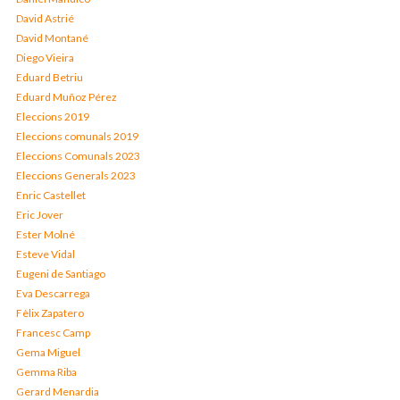
David Astrié
David Montané
Diego Vieira
Eduard Betriu
Eduard Muñoz Pérez
Eleccions 2019
Eleccions comunals 2019
Eleccions Comunals 2023
Eleccions Generals 2023
Enric Castellet
Eric Jover
Ester Molné
Esteve Vidal
Eugeni de Santiago
Eva Descarrega
Fèlix Zapatero
Francesc Camp
Gema Miguel
Gemma Riba
Gerard Menardia