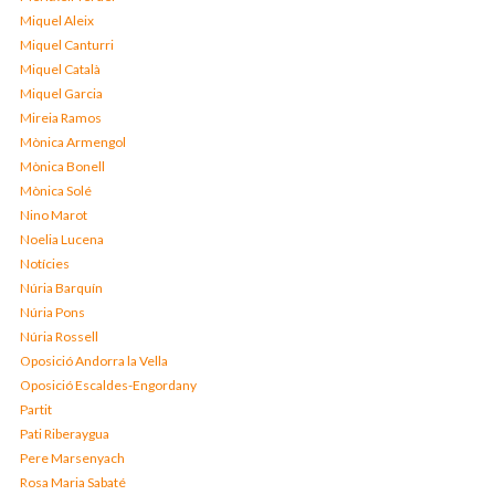
Miquel Aleix
Miquel Canturri
Miquel Català
Miquel Garcia
Mireia Ramos
Mònica Armengol
Mònica Bonell
Mònica Solé
Nino Marot
Noelia Lucena
Notícies
Núria Barquín
Núria Pons
Núria Rossell
Oposició Andorra la Vella
Oposició Escaldes-Engordany
Partit
Pati Riberaygua
Pere Marsenyach
Rosa Maria Sabaté