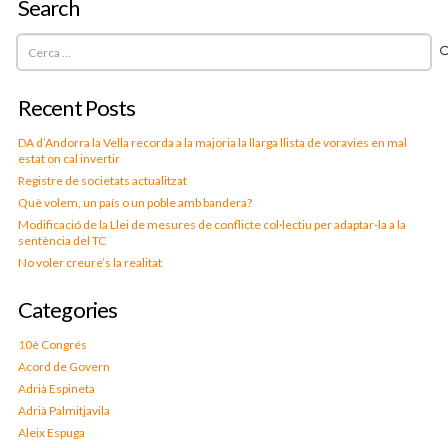
Search
Cerca:
Recent Posts
DA d’Andorra la Vella recorda a la majoria la llarga llista de voravies en mal
estat on cal invertir
Registre de societats actualitzat
Què volem, un país o un poble amb bandera?
Modificació de la Llei de mesures de conflicte col·lectiu per adaptar-la a la
sentència del TC
No voler creure’s la realitat
Categories
10è Congrés
Acord de Govern
Adrià Espineta
Adrià Palmitjavila
Aleix Espuga