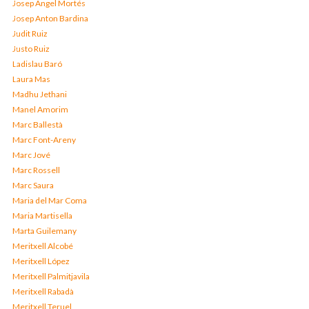
Josep Àngel Mortés
Josep Anton Bardina
Judit Ruiz
Justo Ruiz
Ladislau Baró
Laura Mas
Madhu Jethani
Manel Amorim
Marc Ballestà
Marc Font-Areny
Marc Jové
Marc Rossell
Marc Saura
Maria del Mar Coma
Maria Martisella
Marta Guilemany
Meritxell Alcobé
Meritxell López
Meritxell Palmitjavila
Meritxell Rabadà
Meritxell Teruel