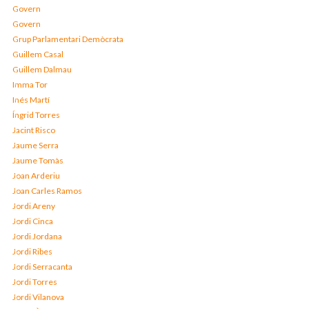
Govern
Govern
Grup Parlamentari Demòcrata
Guillem Casal
Guillem Dalmau
Imma Tor
Inés Martí
Íngrid Torres
Jacint Risco
Jaume Serra
Jaume Tomàs
Joan Arderiu
Joan Carles Ramos
Jordi Areny
Jordi Cinca
Jordi Jordana
Jordi Ribes
Jordi Serracanta
Jordi Torres
Jordi Vilanova