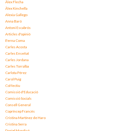
Àlex Flecha
Àlex Kinchella
Alexia Gallego
Anna Baró
Antoni Escabrós
Articles d'opinió
Berna Coma
Carles Acosta
Carles Enseñat
Carles Jordana
Carles Torralba
Carlota Pérez
Carol Puig
Col·lectiu
Comissió d'Educació
Comissió Socials
Consell General
Copríncep Francès
Cristina Martínez de Haro
Cristina Serra
Daniel Mandicó