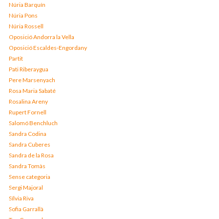
Núria Barquín
Núria Pons
Núria Rossell
Oposició Andorra la Vella
Oposició Escaldes-Engordany
Partit
Pati Riberaygua
Pere Marsenyach
Rosa Maria Sabaté
Rosalina Areny
Rupert Fornell
Salomó Benchluch
Sandra Codina
Sandra Cuberes
Sandra de la Rosa
Sandra Tomàs
Sense categoria
Sergi Majoral
Sílvia Riva
Sofia Garrallà