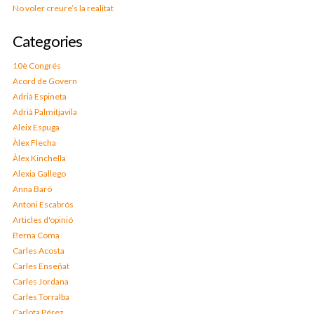
No voler creure’s la realitat
Categories
10è Congrés
Acord de Govern
Adrià Espineta
Adrià Palmitjavila
Aleix Espuga
Àlex Flecha
Àlex Kinchella
Alexia Gallego
Anna Baró
Antoni Escabrós
Articles d'opinió
Berna Coma
Carles Acosta
Carles Enseñat
Carles Jordana
Carles Torralba
Carlota Pérez