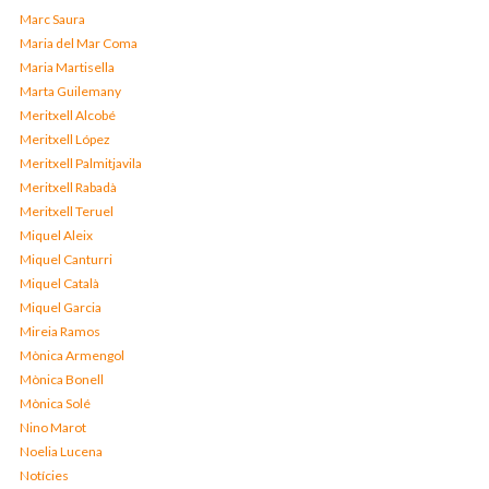
Marc Saura
Maria del Mar Coma
Maria Martisella
Marta Guilemany
Meritxell Alcobé
Meritxell López
Meritxell Palmitjavila
Meritxell Rabadà
Meritxell Teruel
Miquel Aleix
Miquel Canturri
Miquel Català
Miquel Garcia
Mireia Ramos
Mònica Armengol
Mònica Bonell
Mònica Solé
Nino Marot
Noelia Lucena
Notícies