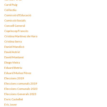
Carol Puig
Col·lectiu
Comissió d'Educació
Comissió Socials
Consell General
Copríncep Francès
Cristina Martínez de Haro
Cristina Serra
Daniel Mandicó
David Astrié
David Montané
Diego Vieira
Eduard Betriu
Eduard Muñoz Pérez
Eleccions 2019
Eleccions comunals 2019
Eleccions Comunals 2023
Eleccions Generals 2023
Enric Castellet
Eric Jover