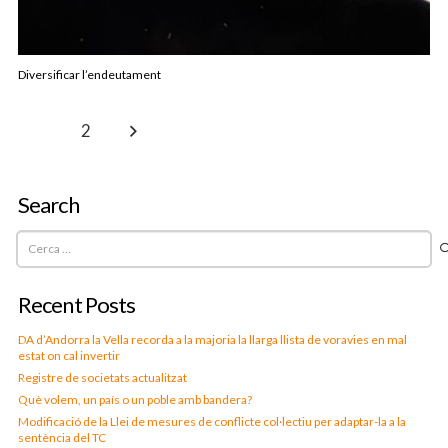
Diversificar l’endeutament
1
2
Search
Cerca:
Recent Posts
DA d’Andorra la Vella recorda a la majoria la llarga llista de voravies en mal
estat on cal invertir
Registre de societats actualitzat
Què volem, un país o un poble amb bandera?
Modificació de la Llei de mesures de conflicte col·lectiu per adaptar-la a la
sentència del TC