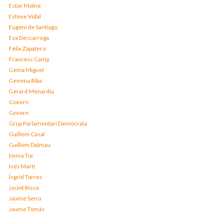
Ester Molné
Esteve Vidal
Eugeni de Santiago
Eva Descarrega
Fèlix Zapatero
Francesc Camp
Gema Miguel
Gemma Riba
Gerard Menardia
Govern
Govern
Grup Parlamentari Demòcrata
Guillem Casal
Guillem Dalmau
Imma Tor
Inés Martí
Íngrid Torres
Jacint Risco
Jaume Serra
Jaume Tomàs