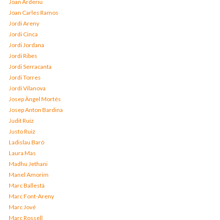
Joan Arderiu
Joan Carles Ramos
Jordi Areny
Jordi Cinca
Jordi Jordana
Jordi Ribes
Jordi Serracanta
Jordi Torres
Jordi Vilanova
Josep Àngel Mortés
Josep Anton Bardina
Judit Ruiz
Justo Ruiz
Ladislau Baró
Laura Mas
Madhu Jethani
Manel Amorim
Marc Ballestà
Marc Font-Areny
Marc Jové
Marc Rossell