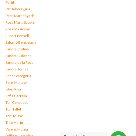
Partit
Pati Riberaygua
Pere Marsenyach
Rosa Maria Sabaté
Rosalina Areny
Rupert Fornell
Salomó Benchluch
Sandra Codina
Sandra Cuberes
Sandra de la Rosa
Sandra Tomàs
Sense categoria
Sergi Majoral
Sílvia Riva
Sofia Garrallà
Ton Cerqueda
Toni Fillet
Toni Missé
Trini Marín
Vicenç Mateu
William Carvalho