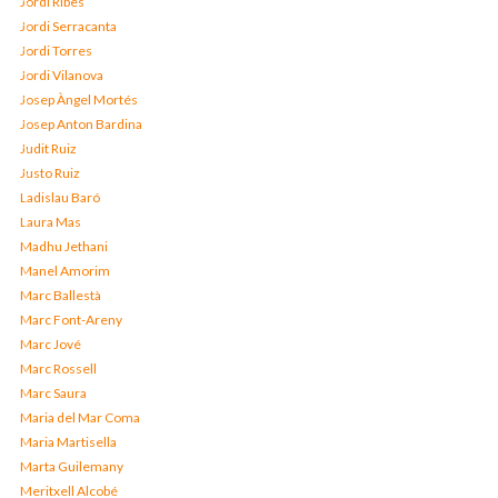
Jordi Ribes
Jordi Serracanta
Jordi Torres
Jordi Vilanova
Josep Àngel Mortés
Josep Anton Bardina
Judit Ruiz
Justo Ruiz
Ladislau Baró
Laura Mas
Madhu Jethani
Manel Amorim
Marc Ballestà
Marc Font-Areny
Marc Jové
Marc Rossell
Marc Saura
Maria del Mar Coma
Maria Martisella
Marta Guilemany
Meritxell Alcobé