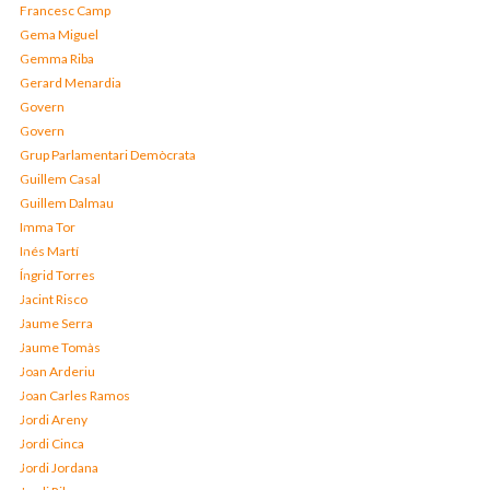
Francesc Camp
Gema Miguel
Gemma Riba
Gerard Menardia
Govern
Govern
Grup Parlamentari Demòcrata
Guillem Casal
Guillem Dalmau
Imma Tor
Inés Martí
Íngrid Torres
Jacint Risco
Jaume Serra
Jaume Tomàs
Joan Arderiu
Joan Carles Ramos
Jordi Areny
Jordi Cinca
Jordi Jordana