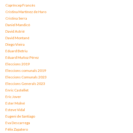
Copríncep Francès
Cristina Martínez de Haro
Cristina Serra
Daniel Mandicó
David Astrié
David Montané
Diego Vieira
Eduard Betriu
Eduard Muñoz Pérez
Eleccions 2019
Eleccions comunals 2019
Eleccions Comunals 2023
Eleccions Generals 2023
Enric Castellet
Eric Jover
Ester Molné
Esteve Vidal
Eugeni de Santiago
Eva Descarrega
Fèlix Zapatero