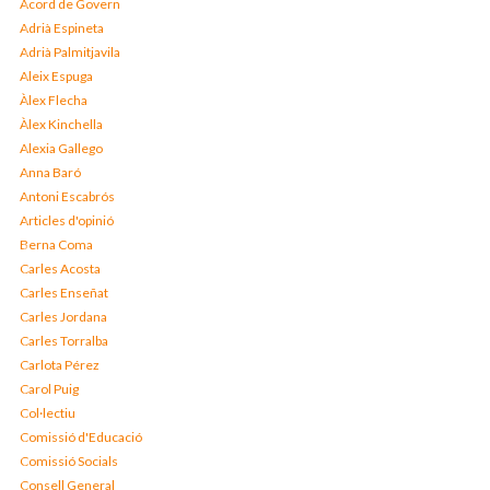
Acord de Govern
Adrià Espineta
Adrià Palmitjavila
Aleix Espuga
Àlex Flecha
Àlex Kinchella
Alexia Gallego
Anna Baró
Antoni Escabrós
Articles d'opinió
Berna Coma
Carles Acosta
Carles Enseñat
Carles Jordana
Carles Torralba
Carlota Pérez
Carol Puig
Col·lectiu
Comissió d'Educació
Comissió Socials
Consell General