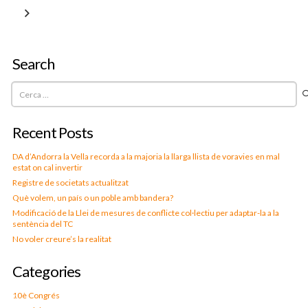
Search
Cerca:
Recent Posts
DA d’Andorra la Vella recorda a la majoria la llarga llista de voravies en mal
estat on cal invertir
Registre de societats actualitzat
Què volem, un país o un poble amb bandera?
Modificació de la Llei de mesures de conflicte col·lectiu per adaptar-la a la
sentència del TC
No voler creure’s la realitat
Categories
10è Congrés