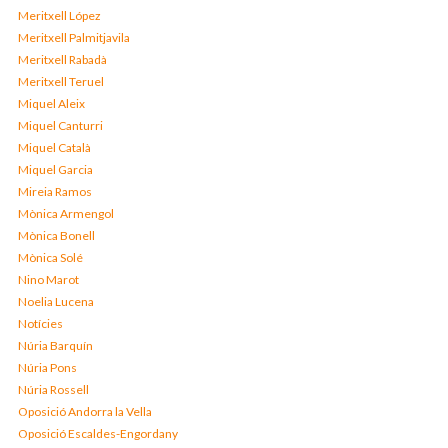
Meritxell López
Meritxell Palmitjavila
Meritxell Rabadà
Meritxell Teruel
Miquel Aleix
Miquel Canturri
Miquel Català
Miquel Garcia
Mireia Ramos
Mònica Armengol
Mònica Bonell
Mònica Solé
Nino Marot
Noelia Lucena
Notícies
Núria Barquín
Núria Pons
Núria Rossell
Oposició Andorra la Vella
Oposició Escaldes-Engordany