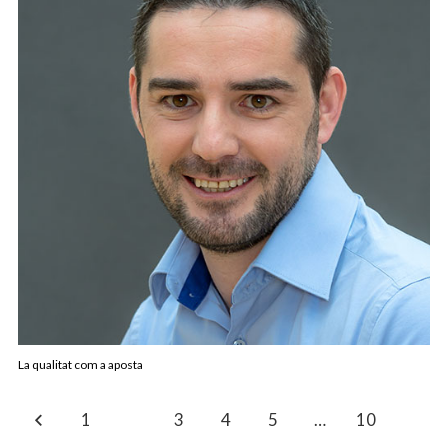
La qualitat com a aposta
1
2
3
4
5
…
10