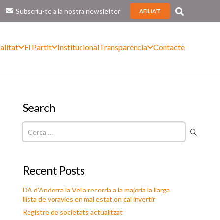
Subscriu-te a la nostra newsletter
AFILIA’T
alitat
El Partit
Institucional
Transparència
Contacte
Search
Cerca:
Recent Posts
DA d’Andorra la Vella recorda a la majoria la llarga
llista de voravies en mal estat on cal invertir
Registre de societats actualitzat