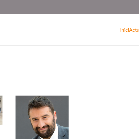
Inici
Actu