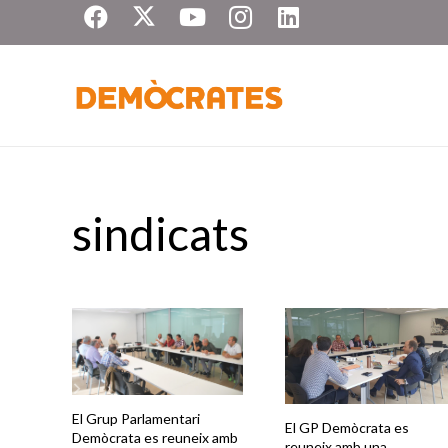
sindicats
El Grup Parlamentari
El GP Demòcrata es
Demòcrata es reuneix amb
reuneix amb una