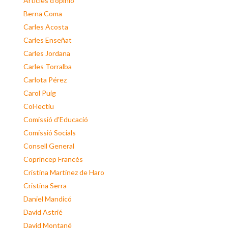
Articles d'opinió
Berna Coma
Carles Acosta
Carles Enseñat
Carles Jordana
Carles Torralba
Carlota Pérez
Carol Puig
Col·lectiu
Comissió d'Educació
Comissió Socials
Consell General
Copríncep Francès
Cristina Martínez de Haro
Cristina Serra
Daniel Mandicó
David Astrié
David Montané