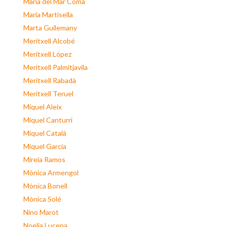
Maria del Mar Coma
Maria Martisella
Marta Guilemany
Meritxell Alcobé
Meritxell López
Meritxell Palmitjavila
Meritxell Rabadà
Meritxell Teruel
Miquel Aleix
Miquel Canturri
Miquel Català
Miquel Garcia
Mireia Ramos
Mònica Armengol
Mònica Bonell
Mònica Solé
Nino Marot
Noelia Lucena