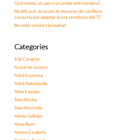
Què volem, un país o un poble amb bandera?
Modificació de la Llei de mesures de conflicte
col·lectiu per adaptar-la a la sentència del TC
No voler creure’s la realitat
Categories
10è Congrés
Acord de Govern
Adrià Espineta
Adrià Palmitjavila
Aleix Espuga
Àlex Flecha
Àlex Kinchella
Alexia Gallego
Anna Baró
Antoni Escabrós