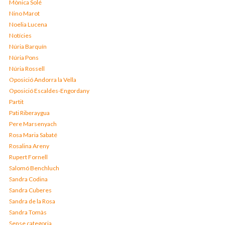
Mònica Solé
Nino Marot
Noelia Lucena
Notícies
Núria Barquín
Núria Pons
Núria Rossell
Oposició Andorra la Vella
Oposició Escaldes-Engordany
Partit
Pati Riberaygua
Pere Marsenyach
Rosa Maria Sabaté
Rosalina Areny
Rupert Fornell
Salomó Benchluch
Sandra Codina
Sandra Cuberes
Sandra de la Rosa
Sandra Tomàs
Sense categoria