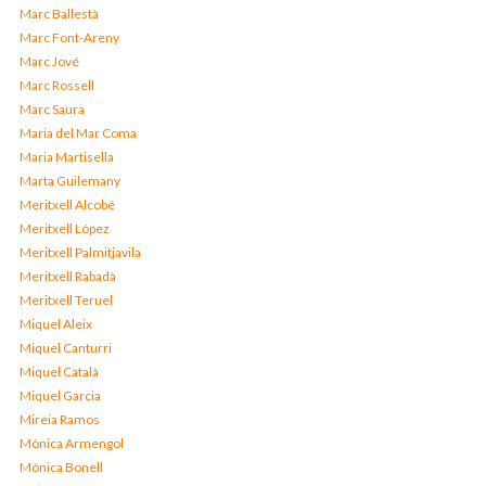
Marc Ballestà
Marc Font-Areny
Marc Jové
Marc Rossell
Marc Saura
Maria del Mar Coma
Maria Martisella
Marta Guilemany
Meritxell Alcobé
Meritxell López
Meritxell Palmitjavila
Meritxell Rabadà
Meritxell Teruel
Miquel Aleix
Miquel Canturri
Miquel Català
Miquel Garcia
Mireia Ramos
Mònica Armengol
Mònica Bonell