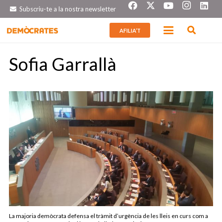
Subscriu-te a la nostra newsletter
AFILIA’T
Sofia Garrallà
La majoria demòcrata defensa el tràmit d’urgència de les lleis en curs com a