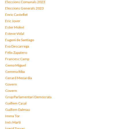
Eleccions Comunals 2023
Eleccions Generals 2023
Enric Castellet
Eric Jover
Ester Molné
Esteve Vidal
Eugeni de Santiago
Eva Descarrega
Fèlix Zapatero
Francesc Camp
Gema Miguel
Gemma Riba
Gerard Menardia
Govern
Govern
Grup Parlamentari Demòcrata
Guillem Casal
Guillem Dalmau
Imma Tor
Inés Martí
Íngrid Torres