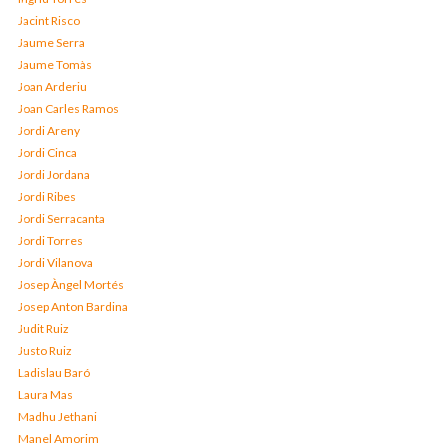
Jacint Risco
Jaume Serra
Jaume Tomàs
Joan Arderiu
Joan Carles Ramos
Jordi Areny
Jordi Cinca
Jordi Jordana
Jordi Ribes
Jordi Serracanta
Jordi Torres
Jordi Vilanova
Josep Àngel Mortés
Josep Anton Bardina
Judit Ruiz
Justo Ruiz
Ladislau Baró
Laura Mas
Madhu Jethani
Manel Amorim