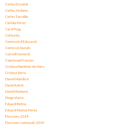
Carles Enseñat
Carles Jordana
Carles Torralba
Carlota Pérez
Carol Puig
Col·lectiu
Comissió d'Educació
Comissió Socials
Consell General
Copríncep Francès
Cristina Martínez de Haro
Cristina Serra
Daniel Mandicó
David Astrié
David Montané
Diego Vieira
Eduard Betriu
Eduard Muñoz Pérez
Eleccions 2019
Eleccions comunals 2019