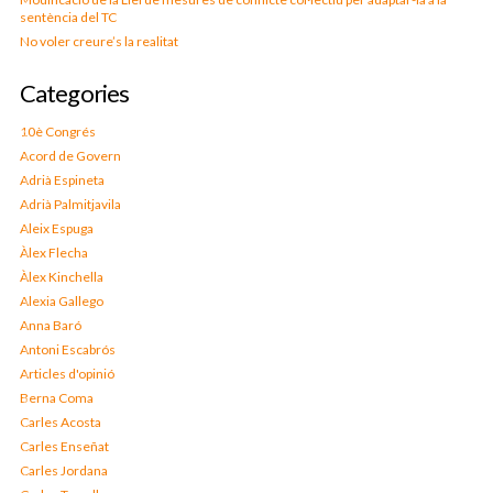
sentència del TC
No voler creure’s la realitat
Categories
10è Congrés
Acord de Govern
Adrià Espineta
Adrià Palmitjavila
Aleix Espuga
Àlex Flecha
Àlex Kinchella
Alexia Gallego
Anna Baró
Antoni Escabrós
Articles d'opinió
Berna Coma
Carles Acosta
Carles Enseñat
Carles Jordana