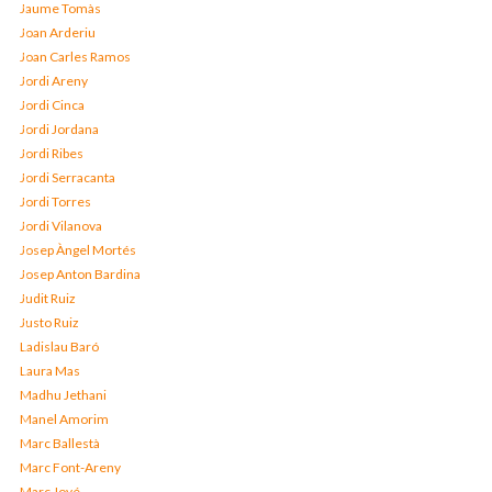
Jaume Tomàs
Joan Arderiu
Joan Carles Ramos
Jordi Areny
Jordi Cinca
Jordi Jordana
Jordi Ribes
Jordi Serracanta
Jordi Torres
Jordi Vilanova
Josep Àngel Mortés
Josep Anton Bardina
Judit Ruiz
Justo Ruiz
Ladislau Baró
Laura Mas
Madhu Jethani
Manel Amorim
Marc Ballestà
Marc Font-Areny
Marc Jové