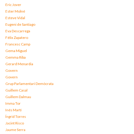
Eric Jover
Ester Molné
Esteve Vidal
Eugeni de Santiago
Eva Descarrega
Fèlix Zapatero
Francesc Camp
Gema Miguel
Gemma Riba
Gerard Menardia
Govern
Govern
Grup Parlamentari Demòcrata
Guillem Casal
Guillem Dalmau
Imma Tor
Inés Martí
Íngrid Torres
Jacint Risco
Jaume Serra