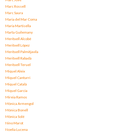
Marc Rossell
Marc Saura
Maria del Mar Coma
Maria Martisella
Marta Guilemany
Meritxell Alcobé
Meritxell López
Meritxell Palmitjavila
Meritxell Rabadà
Meritxell Teruel
Miquel Aleix
Miquel Canturri
Miquel Català
Miquel Garcia
Mireia Ramos
Mònica Armengol
Mònica Bonell
Mònica Solé
Nino Marot
Noelia Lucena