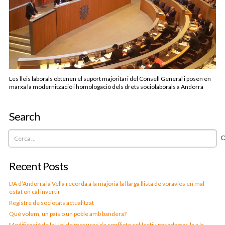
Les lleis laborals obtenen el suport majoritari del Consell General i posen en
marxa la modernització i homologació dels drets sociolaborals a Andorra
Search
Cerca:
Recent Posts
DA d’Andorra la Vella recorda a la majoria la llarga llista de voravies en mal
estat on cal invertir
Registre de societats actualitzat
Què volem, un país o un poble amb bandera?
Modificació de la Llei de mesures de conflicte col·lectiu per adaptar-la a la