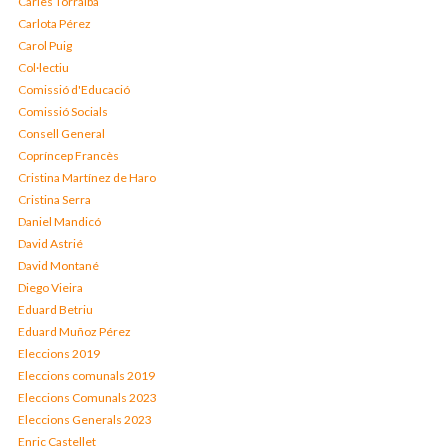
Carles Torralba
Carlota Pérez
Carol Puig
Col·lectiu
Comissió d'Educació
Comissió Socials
Consell General
Copríncep Francès
Cristina Martínez de Haro
Cristina Serra
Daniel Mandicó
David Astrié
David Montané
Diego Vieira
Eduard Betriu
Eduard Muñoz Pérez
Eleccions 2019
Eleccions comunals 2019
Eleccions Comunals 2023
Eleccions Generals 2023
Enric Castellet