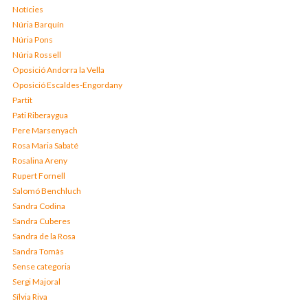
Notícies
Núria Barquín
Núria Pons
Núria Rossell
Oposició Andorra la Vella
Oposició Escaldes-Engordany
Partit
Pati Riberaygua
Pere Marsenyach
Rosa Maria Sabaté
Rosalina Areny
Rupert Fornell
Salomó Benchluch
Sandra Codina
Sandra Cuberes
Sandra de la Rosa
Sandra Tomàs
Sense categoria
Sergi Majoral
Sílvia Riva