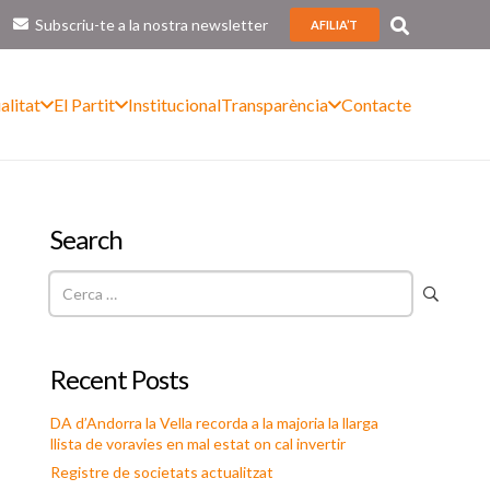
Subscriu-te a la nostra newsletter
AFILIA’T
alitat
El Partit
Institucional
Transparència
Contacte
Search
Cerca:
Recent Posts
DA d’Andorra la Vella recorda a la majoria la llarga
llista de voravies en mal estat on cal invertir
Registre de societats actualitzat