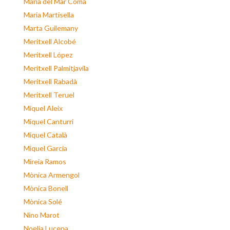
Maria del Mar Coma
Maria Martisella
Marta Guilemany
Meritxell Alcobé
Meritxell López
Meritxell Palmitjavila
Meritxell Rabadà
Meritxell Teruel
Miquel Aleix
Miquel Canturri
Miquel Català
Miquel Garcia
Mireia Ramos
Mònica Armengol
Mònica Bonell
Mònica Solé
Nino Marot
Noelia Lucena