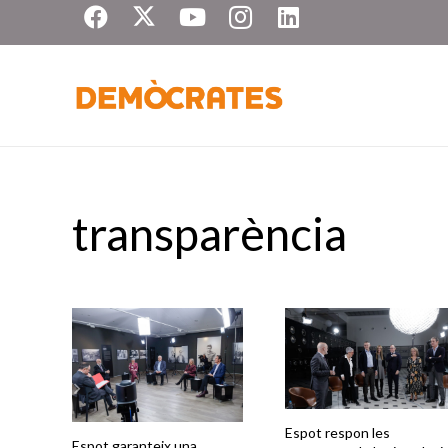
transparència
Espot respon les
Espot garanteix una