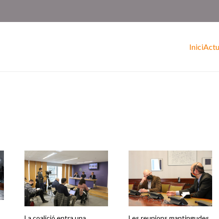
Inici
Actu
La coalició entra una
Les reunions mantingudes