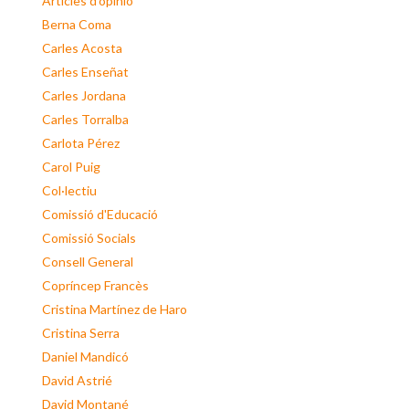
Articles d'opinió
Berna Coma
Carles Acosta
Carles Enseñat
Carles Jordana
Carles Torralba
Carlota Pérez
Carol Puig
Col·lectiu
Comissió d'Educació
Comissió Socials
Consell General
Copríncep Francès
Cristina Martínez de Haro
Cristina Serra
Daniel Mandicó
David Astrié
David Montané