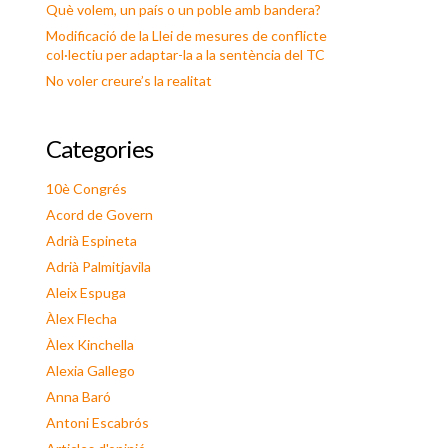
Què volem, un país o un poble amb bandera?
Modificació de la Llei de mesures de conflicte
col·lectiu per adaptar-la a la sentència del TC
No voler creure’s la realitat
Categories
10è Congrés
Acord de Govern
Adrià Espineta
Adrià Palmitjavila
Aleix Espuga
Àlex Flecha
Àlex Kinchella
Alexia Gallego
Anna Baró
Antoni Escabrós