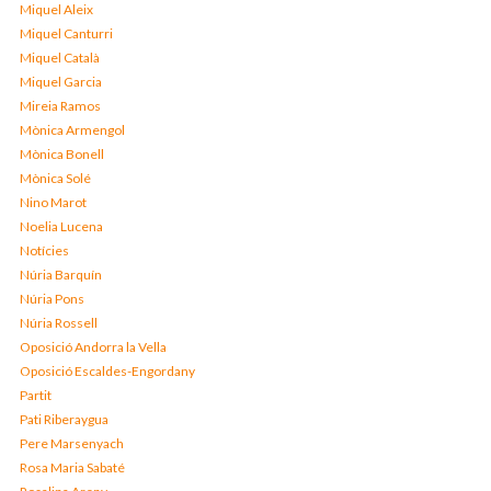
Miquel Aleix
Miquel Canturri
Miquel Català
Miquel Garcia
Mireia Ramos
Mònica Armengol
Mònica Bonell
Mònica Solé
Nino Marot
Noelia Lucena
Notícies
Núria Barquín
Núria Pons
Núria Rossell
Oposició Andorra la Vella
Oposició Escaldes-Engordany
Partit
Pati Riberaygua
Pere Marsenyach
Rosa Maria Sabaté