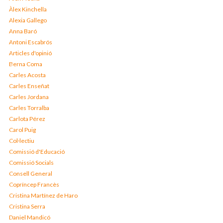
Àlex Kinchella
Alexia Gallego
Anna Baró
Antoni Escabrós
Articles d'opinió
Berna Coma
Carles Acosta
Carles Enseñat
Carles Jordana
Carles Torralba
Carlota Pérez
Carol Puig
Col·lectiu
Comissió d'Educació
Comissió Socials
Consell General
Copríncep Francès
Cristina Martínez de Haro
Cristina Serra
Daniel Mandicó