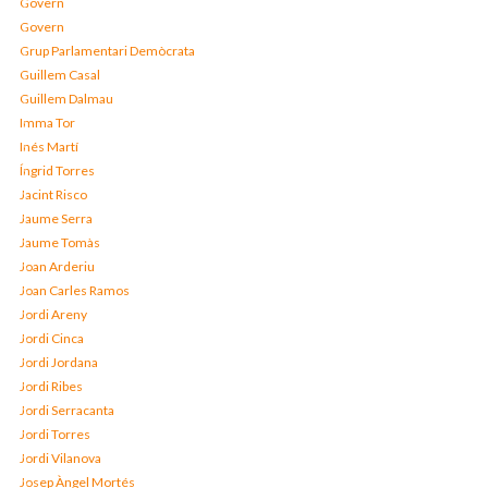
Govern
Govern
Grup Parlamentari Demòcrata
Guillem Casal
Guillem Dalmau
Imma Tor
Inés Martí
Íngrid Torres
Jacint Risco
Jaume Serra
Jaume Tomàs
Joan Arderiu
Joan Carles Ramos
Jordi Areny
Jordi Cinca
Jordi Jordana
Jordi Ribes
Jordi Serracanta
Jordi Torres
Jordi Vilanova
Josep Àngel Mortés