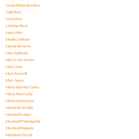
Josep Anton Bardina
Judit Ruiz
Justo Ruiz
Ladislau Baró
Laura Mas
Madhu Jethani
Manel Amorim
Marc Ballestà
Marc Font-Areny
Marc Jové
Marc Rossell
Marc Saura
Maria del Mar Coma
Maria Martisella
Marta Guilemany
Meritxell Alcobé
Meritxell López
Meritxell Palmitjavila
Meritxell Rabadà
Meritxell Teruel