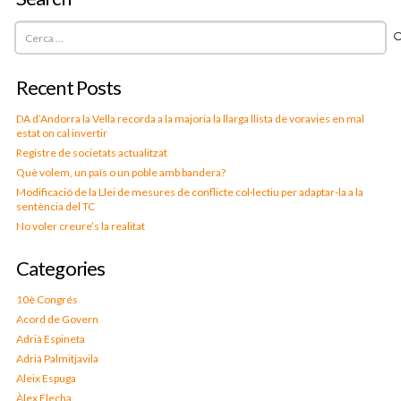
Cerca:
Recent Posts
DA d’Andorra la Vella recorda a la majoria la llarga llista de voravies en mal
estat on cal invertir
Registre de societats actualitzat
Què volem, un país o un poble amb bandera?
Modificació de la Llei de mesures de conflicte col·lectiu per adaptar-la a la
sentència del TC
No voler creure’s la realitat
Categories
10è Congrés
Acord de Govern
Adrià Espineta
Adrià Palmitjavila
Aleix Espuga
Àlex Flecha