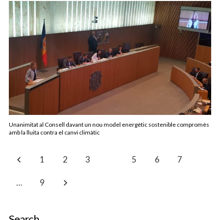
Unanimitat al Consell davant un nou model energètic sostenible compromès
amb la lluita contra el canvi climàtic
1
2
3
4
5
6
7
…
9
Search