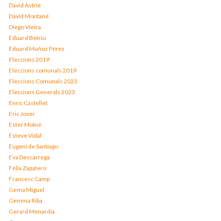
David Astrié
David Montané
Diego Vieira
Eduard Betriu
Eduard Muñoz Pérez
Eleccions 2019
Eleccions comunals 2019
Eleccions Comunals 2023
Eleccions Generals 2023
Enric Castellet
Eric Jover
Ester Molné
Esteve Vidal
Eugeni de Santiago
Eva Descarrega
Fèlix Zapatero
Francesc Camp
Gema Miguel
Gemma Riba
Gerard Menardia