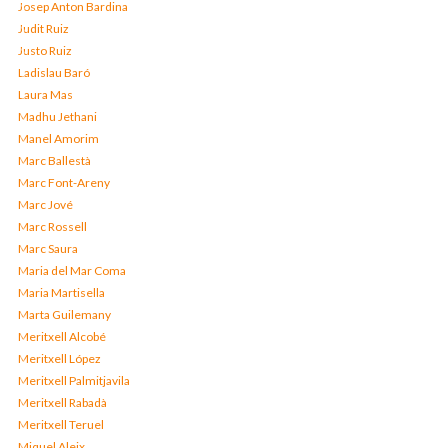
Josep Anton Bardina
Judit Ruiz
Justo Ruiz
Ladislau Baró
Laura Mas
Madhu Jethani
Manel Amorim
Marc Ballestà
Marc Font-Areny
Marc Jové
Marc Rossell
Marc Saura
Maria del Mar Coma
Maria Martisella
Marta Guilemany
Meritxell Alcobé
Meritxell López
Meritxell Palmitjavila
Meritxell Rabadà
Meritxell Teruel
Miquel Aleix