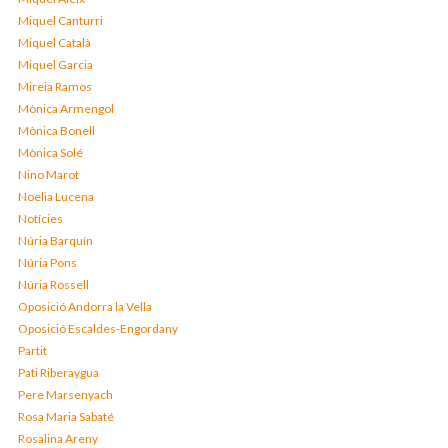
Miquel Canturri
Miquel Català
Miquel Garcia
Mireia Ramos
Mònica Armengol
Mònica Bonell
Mònica Solé
Nino Marot
Noelia Lucena
Notícies
Núria Barquín
Núria Pons
Núria Rossell
Oposició Andorra la Vella
Oposició Escaldes-Engordany
Partit
Pati Riberaygua
Pere Marsenyach
Rosa Maria Sabaté
Rosalina Areny