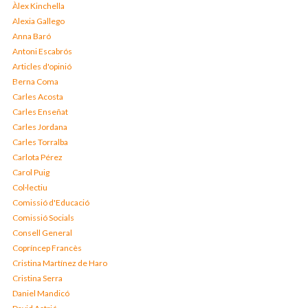
Àlex Kinchella
Alexia Gallego
Anna Baró
Antoni Escabrós
Articles d'opinió
Berna Coma
Carles Acosta
Carles Enseñat
Carles Jordana
Carles Torralba
Carlota Pérez
Carol Puig
Col·lectiu
Comissió d'Educació
Comissió Socials
Consell General
Copríncep Francès
Cristina Martínez de Haro
Cristina Serra
Daniel Mandicó