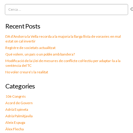
Cerca:
Recent Posts
DA d’Andorra la Vella recorda a la majoria la llarga llista de voravies en mal
estat on cal invertir
Registre de societats actualitzat
Què volem, un país o un poble amb bandera?
Modificació de la Llei de mesures de conflicte col·lectiu per adaptar-la a la
sentència del TC
No voler creure’s la realitat
Categories
10è Congrés
Acord de Govern
Adrià Espineta
Adrià Palmitjavila
Aleix Espuga
Àlex Flecha