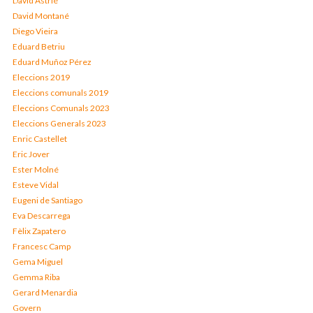
David Astrié
David Montané
Diego Vieira
Eduard Betriu
Eduard Muñoz Pérez
Eleccions 2019
Eleccions comunals 2019
Eleccions Comunals 2023
Eleccions Generals 2023
Enric Castellet
Eric Jover
Ester Molné
Esteve Vidal
Eugeni de Santiago
Eva Descarrega
Fèlix Zapatero
Francesc Camp
Gema Miguel
Gemma Riba
Gerard Menardia
Govern