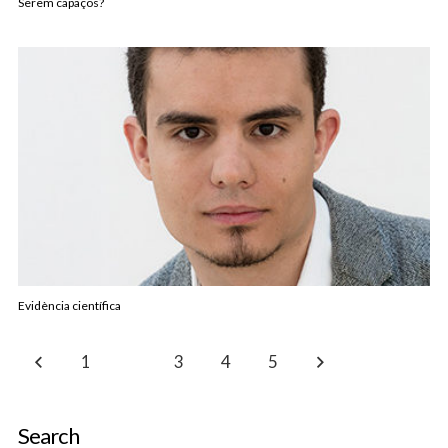
Serem capaços?
Evidència científica
1
2
3
4
5
Search