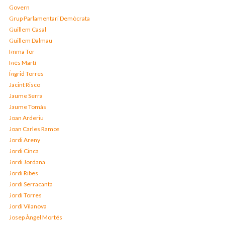
Govern
Grup Parlamentari Demòcrata
Guillem Casal
Guillem Dalmau
Imma Tor
Inés Martí
Íngrid Torres
Jacint Risco
Jaume Serra
Jaume Tomàs
Joan Arderiu
Joan Carles Ramos
Jordi Areny
Jordi Cinca
Jordi Jordana
Jordi Ribes
Jordi Serracanta
Jordi Torres
Jordi Vilanova
Josep Àngel Mortés